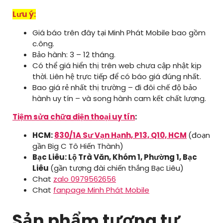
Lưu ý:
Giá báo trên đây tại Minh Phát Mobile bao gồm
c.ông.
Bảo hành: 3 – 12 tháng.
Có thể giá hiển thị trên web chưa cập nhật kịp
thời. Liên hệ trực tiếp để có báo giá đúng nhất.
Bao giá rẻ nhất thị trường – đi đôi chế độ bảo
hành uy tín – và song hành cam kết chất lượng.
Tiệm sửa chữa điện thoại uy tín
:
HCM:
830/1A Sư Vạn Hạnh, P13, Q10, HCM
(đoạn
gần Big C Tô Hiến Thành)
Bạc Liêu: Lộ Trà Văn, Khóm 1, Phường 1, Bạc
Liêu
(gần tượng đài chiến thắng Bạc Liêu)
Chat
zalo 0979562656
Chat
fanpage Minh Phát Mobile
Sản phẩm tương tự