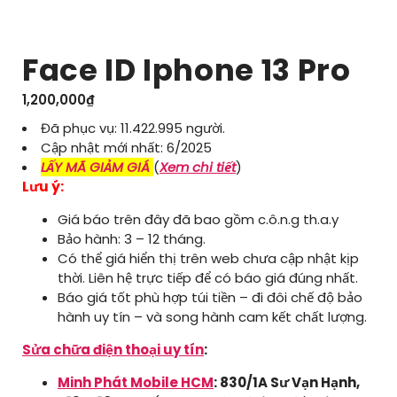
Face ID Iphone 13 Pro
1,200,000
₫
Đã phục vụ: 11.422.995 người.
Cập nhật mới nhất: 6/2025
LẤY MÃ GIẢM GIÁ
(
Xem chi tiết
)
Lưu ý:
Giá báo trên đây đã bao gồm c.ô.n.g th.a.y
Bảo hành: 3 – 12 tháng.
Có thể giá hiển thị trên web chưa cập nhật kịp
thời. Liên hệ trực tiếp để có báo giá đúng nhất.
Báo giá tốt phù hợp túi tiền – đi đôi chế độ bảo
hành uy tín – và song hành cam kết chất lượng.
Sửa chữa điện thoại uy tín
:
Minh Phát Mobile HCM
: 830/1A Sư Vạn Hạnh,