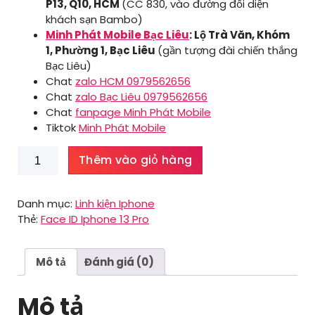
P13, Q10, HCM
(CC 830, vào đường đối diện
khách sạn Bambo)
Minh Phát Mobile Bạc Liêu
: Lộ Trà Văn, Khóm
1, Phường 1, Bạc Liêu
(gần tượng đài chiến thắng
Bạc Liêu)
Chat
zalo HCM 0979562656
Chat
zalo Bạc Liêu 0979562656
Chat
fanpage Minh Phát Mobile
Tiktok
Minh Phát Mobile
Face
Thêm vào giỏ hàng
ID
Iphone
13
Danh mục:
Linh kiện Iphone
Pro
Thẻ:
Face ID Iphone 13 Pro
số
lượng
Mô tả
Đánh giá (0)
Mô tả