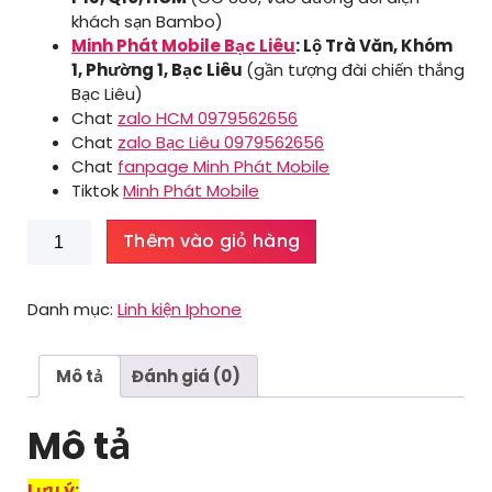
khách sạn Bambo)
Minh Phát Mobile Bạc Liêu
: Lộ Trà Văn, Khóm
1, Phường 1, Bạc Liêu
(gần tượng đài chiến thắng
Bạc Liêu)
Chat
zalo HCM 0979562656
Chat
zalo Bạc Liêu 0979562656
Chat
fanpage Minh Phát Mobile
Tiktok
Minh Phát Mobile
Pin
Thêm vào giỏ hàng
pisen
Iphone
7
Danh mục:
Linh kiện Iphone
số
lượng
Mô tả
Đánh giá (0)
Mô tả
Lưu ý: