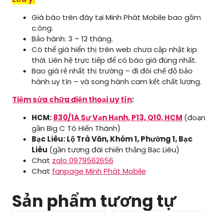
Giá báo trên đây tại Minh Phát Mobile bao gồm
c.ông.
Bảo hành: 3 – 12 tháng.
Có thể giá hiển thị trên web chưa cập nhật kịp
thời. Liên hệ trực tiếp để có báo giá đúng nhất.
Bao giá rẻ nhất thị trường – đi đôi chế độ bảo
hành uy tín – và song hành cam kết chất lượng.
Tiệm sửa chữa điện thoại uy tín
:
HCM:
830/1A Sư Vạn Hạnh, P13, Q10, HCM
(đoạn
gần Big C Tô Hiến Thành)
Bạc Liêu: Lộ Trà Văn, Khóm 1, Phường 1, Bạc
Liêu
(gần tượng đài chiến thắng Bạc Liêu)
Chat
zalo 0979562656
Chat
fanpage Minh Phát Mobile
Sản phẩm tương tự