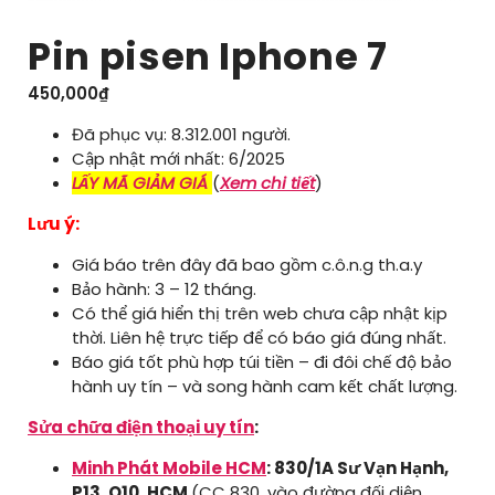
Pin pisen Iphone 7
450,000
₫
Đã phục vụ: 8.312.001 người.
Cập nhật mới nhất: 6/2025
LẤY MÃ GIẢM GIÁ
(
Xem chi tiết
)
Lưu ý:
Giá báo trên đây đã bao gồm c.ô.n.g th.a.y
Bảo hành: 3 – 12 tháng.
Có thể giá hiển thị trên web chưa cập nhật kịp
thời. Liên hệ trực tiếp để có báo giá đúng nhất.
Báo giá tốt phù hợp túi tiền – đi đôi chế độ bảo
hành uy tín – và song hành cam kết chất lượng.
Sửa chữa điện thoại uy tín
:
Minh Phát Mobile HCM
: 830/1A Sư Vạn Hạnh,
P13, Q10, HCM
(CC 830, vào đường đối diện