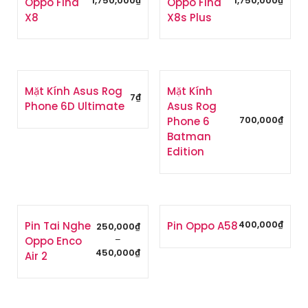
1,750,000
₫
1,750,000
₫
Oppo Find
Oppo Find
i
X8
X8s Plus
n
h
ấ
t
Mặt Kính Asus Rog
Mặt Kính
7
₫
Phone 6D Ultimate
Asus Rog
700,000
₫
Phone 6
Batman
Edition
400,000
₫
Pin Tai Nghe
Pin Oppo A58
250,000
₫
–
Oppo Enco
450,000
₫
Air 2