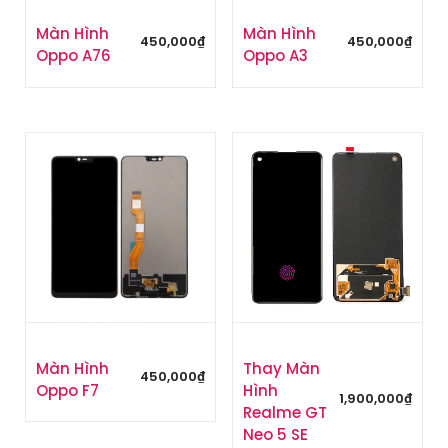
Màn Hình
Màn Hình
450,000
₫
450,000
₫
Oppo A76
Oppo A3
Màn Hình
Thay Màn
450,000
₫
Oppo F7
Hình
1,900,000
₫
Realme GT
Neo 5 SE