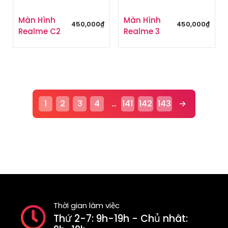
Màn Hình
Màn Hình
450,000
₫
450,000
₫
Realme C2
Realme 3
1
2
3
4
…
141
142
143
→
Thời gian làm việc
Thứ 2-7: 9h-19h - Chủ nhât: