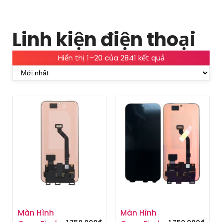
Linh kiện điện thoại
Đ
Hiển thị 1–20 của 2841 kết quả
ư
ợ
c
s
ắ
p
x
ế
p
t
h
e
o
m
Màn Hình
Màn Hình
ớ