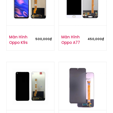
Màn Hình
Màn Hình
500,000
₫
450,000
₫
Oppo K9s
Oppo A77