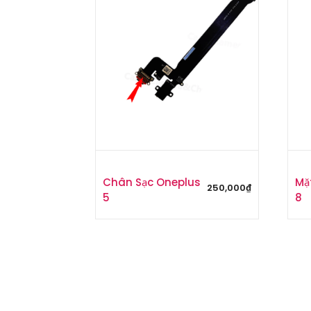
Chân Sạc Oneplus
Mặ
250,000
₫
5
8