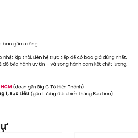
le bao gồm c.ông.
 nhật kịp thời. Liên hệ trực tiếp để có báo giá đúng nhất.
chế độ bảo hành uy tín – và song hành cam kết chất lượng.
, HCM
(đoạn gần Big C Tô Hiến Thành)
g 1, Bạc Liêu
(gần tượng đài chiến thắng Bạc Liêu)
tự