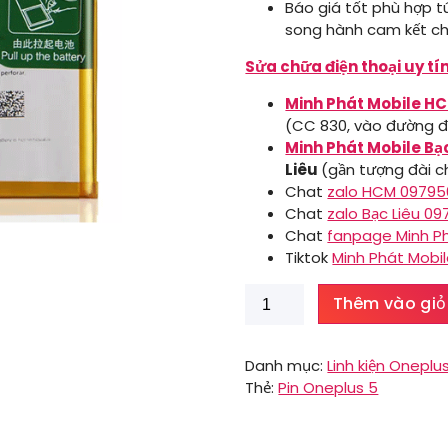
Báo giá tốt phù hợp tú
song hành cam kết ch
Sửa chữa điện thoại uy tí
Minh Phát Mobile H
(CC 830, vào đường đ
Minh Phát Mobile Bạ
Liêu
(gần tượng đài ch
Chat
zalo HCM 0979
Chat
zalo Bạc Liêu 0
Chat
fanpage Minh P
Tiktok
Minh Phát Mobi
Pin
Thêm vào giỏ
Oneplus
5
số
Danh mục:
Linh kiện Oneplu
lượng
Thẻ:
Pin Oneplus 5