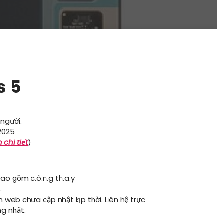
s 5
 người.
2025
 chi tiết
)
ao gồm c.ô.n.g th.a.y
.
ên web chưa cập nhật kịp thời. Liên hệ trực
ng nhất.