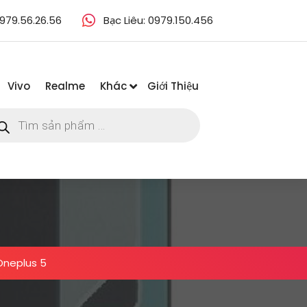
979.56.26.56
Bạc Liêu: 0979.150.456
Vivo
Realme
Khác
Giới Thiệu
m
m
ẩm
Oneplus 5