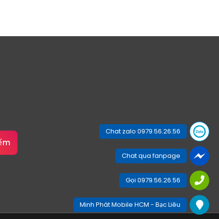
Chat zalo 0979.56.26.56
iếm
Chat qua fanpage
Gọi 0979.56.26.56
Minh Phát Mobile HCM - Bạc Liêu