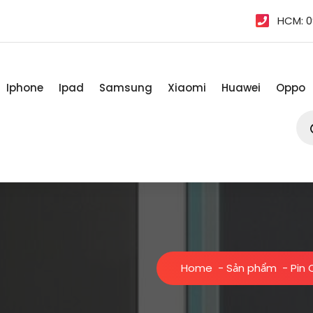
HCM: 0
Iphone
Ipad
Samsung
Xiaomi
Huawei
Oppo
Tì
kiế
sản
ph
Home
-
Sản phẩm
-
Pin 