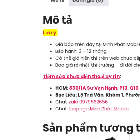
Mô tả
Đánh giá (0)
Mô tả
Lưu ý:
Giá báo trên đây tại Minh Phát Mobi
Bảo hành: 3 – 12 tháng.
Có thể giá hiển thị trên web chưa cập
Bao giá rẻ nhất thị trường – đi đôi 
Tiệm sửa chữa điện thoại uy tín
:
HCM:
830/1A Sư Vạn Hạnh, P13, Q10
Bạc Liêu: Lộ Trà Văn, Khóm 1, Phườn
Chat
zalo 0979562656
Chat
fanpage Minh Phát Mobile
Sản phẩm tương 