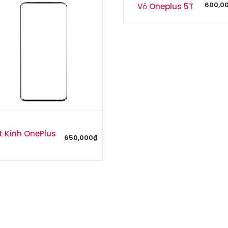
600,0
Vỏ Oneplus 5T
t Kính OnePlus
650,000
₫