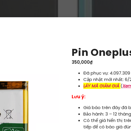
Pin Oneplu
350,000
₫
Đã phục vụ: 4.097.309
Cập nhật mới nhất: 6/
LẤY MÃ GIẢM GIÁ
(
Xem
Lưu ý:
Giá báo trên đây đã b
Bảo hành: 3 – 12 tháng
Có thể giá hiển thị tr
tiếp để có báo giá đú