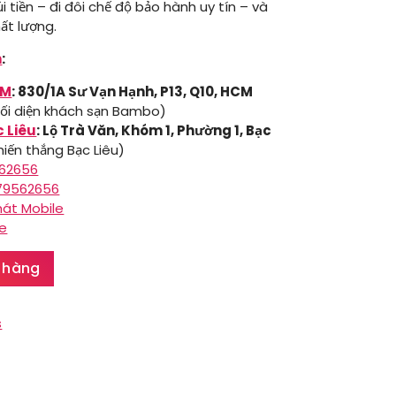
i tiền – đi đôi chế độ bảo hành uy tín – và
ất lượng.
n
:
CM
: 830/1A Sư Vạn Hạnh, P13, Q10, HCM
ối diện khách sạn Bambo)
c Liêu
: Lộ Trà Văn, Khóm 1, Phường 1, Bạc
iến thắng Bạc Liêu)
562656
979562656
hát Mobile
le
 hàng
s