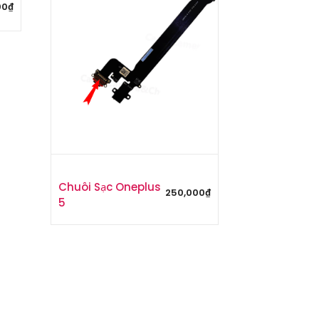
00
₫
Chuôi Sạc Oneplus
250,000
₫
5