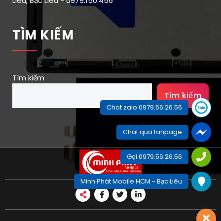
Liêu, Bạc Liêu - 0979.150.456
TÌM KIẾM
Tìm kiếm
Tìm kiếm
Chat zalo 0979.56.26.56
Chat qua fanpage
Gọi 0979.56.26.56
Minh Phát Mobile HCM - Bạc Liêu