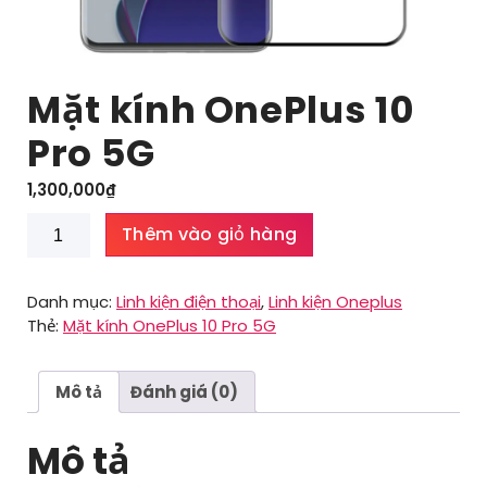
Mặt kính OnePlus 10
Pro 5G
1,300,000
₫
Mặt
Thêm vào giỏ hàng
kính
OnePlus
10
Danh mục:
Linh kiện điện thoại
,
Linh kiện Oneplus
Pro
Thẻ:
Mặt kính OnePlus 10 Pro 5G
5G
số
lượng
Mô tả
Đánh giá (0)
Mô tả