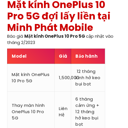
Mặt kính OnePlus 10
Pro 5G đợi lấy liền tại
Minh Phát Mobile
Báo giá
Mặt kính OnePlus 10 Pro 5G
cập nhật vào
tháng 2/2023
Model
Giá
Bảo hành
12 tháng
Mặt kính OnePlus
1,500,000
kính hở keo
10 Pro 5G
bụi bọt
6 tháng
Thay màn hình
cảm ứng +
Liên
OnePlus 10 Pro
12 tháng
Hệ
5G
hở keo bụi
bọt