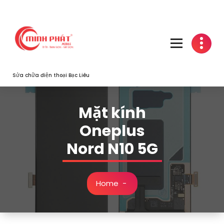
Skip
to
content
Sửa chữa điện thoại Bạc Liêu
Mặt kính
Oneplus
Nord N10 5G
Home
-