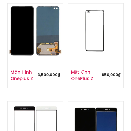
Màn Hình
Mặt Kính
3,500,000
₫
850,000
₫
Oneplus Z
OnePlus Z