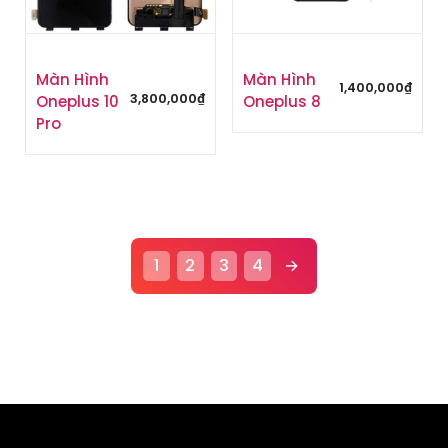
Màn Hình
Màn Hình
1,400,000
₫
3,800,000
₫
Oneplus 10
Oneplus 8
Pro
1
2
3
4
→