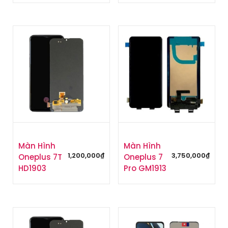
Màn Hình
Màn Hình
1,200,000
₫
3,750,000
₫
Oneplus 7T
Oneplus 7
HD1903
Pro GM1913