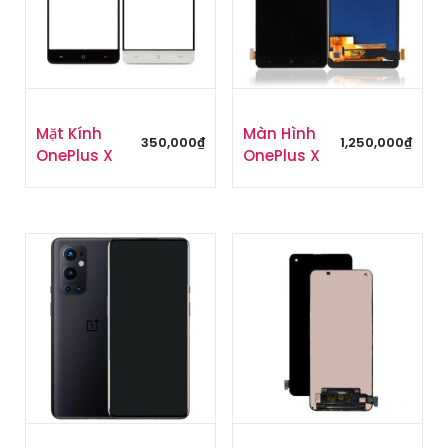
Mặt Kính
Màn Hình
350,000
₫
1,250,000
₫
OnePlus X
OnePlus X