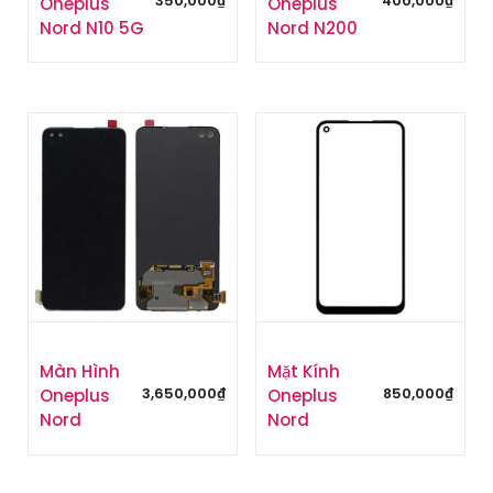
350,000
₫
400,000
₫
Oneplus
Oneplus
i
Nord N10 5G
Nord N200
n
h
ấ
t
Màn Hình
Mặt Kính
3,650,000
₫
850,000
₫
Oneplus
Oneplus
Nord
Nord