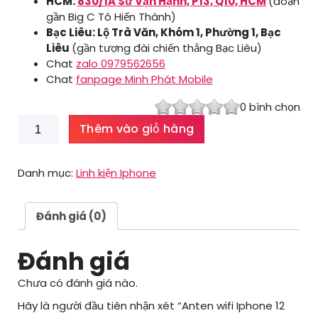
HCM:
830/1A Sư Vạn Hạnh, P13, Q10, HCM
(đoạn
gần Big C Tô Hiến Thành)
Bạc Liêu: Lộ Trà Văn, Khóm 1, Phường 1, Bạc
Liêu
(gần tượng đài chiến thắng Bạc Liêu)
Chat
zalo 0979562656
Chat
fanpage Minh Phát Mobile
0
bình chọn
Anten
Thêm vào giỏ hàng
wifi
Iphone
12
Danh mục:
Linh kiện Iphone
Pro
Max
số
Đánh giá (0)
lượng
Đánh giá
Chưa có đánh giá nào.
Hãy là người đầu tiên nhận xét “Anten wifi Iphone 12