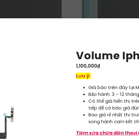
Volume Iph
1,100,000
₫
Lưu ý:
Giá báo trên đây tại 
Bảo hành: 3 – 12 tháng
Có thể giá hiển thị tr
tiếp để có báo giá đú
Bao giá rẻ nhất thị tr
song hành cam kết ch
Tiệm sửa chữa điện thoại 