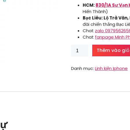
HCM:
830/1A Sư Vạn 
Hiến Thành)
Bạc Liêu: Lộ Trà Văn,
đài chiến thắng Bạc Li
Chat
zalo 097956265
Chat
fanpage Minh P
Volume
Thêm vào giỏ
Iphone
13
Pro
Danh mục:
Linh kiện Iphone
Max
số
lượng
tự