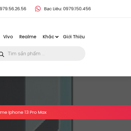
979.56.26.56
Bạc Liêu: 0979.150.456
Vivo
Realme
Khác
Giới Thiệu
m
m
ẩm
me Iphone 13 Pro Max