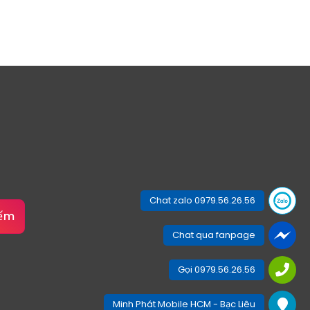
Chat zalo 0979.56.26.56
iếm
Chat qua fanpage
Gọi 0979.56.26.56
Minh Phát Mobile HCM - Bạc Liêu