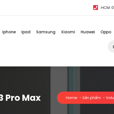
HCM: 0
Iphone
Ipad
Samsung
Xiaomi
Huawei
Oppo
Tì
kiế
sản
ph
3 Pro Max
Home
-
Sản phẩm
-
Volu