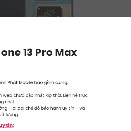
one 13 Pro Max
Minh Phát Mobile bao gồm c.ông.
.
ên web chưa cập nhật kịp thời. Liên hệ trực
ng nhất.
ường – đi đôi chế độ bảo hành uy tín – và
ất lượng.
uy tín
: