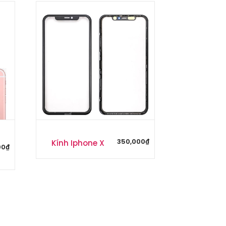
350,000
₫
Kính Iphone X
00
₫