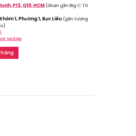
Hạnh, P13, Q10, HCM
(đoạn gần Big C Tô
 Khóm 1, Phường 1, Bạc Liêu
(gần tượng
êu)
6
hát Mobile
 hàng