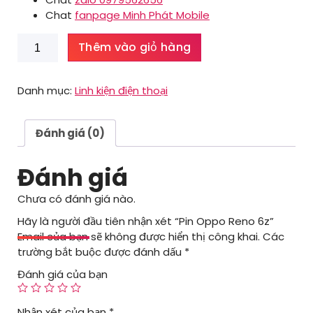
Chat
fanpage Minh Phát Mobile
Pin
Thêm vào giỏ hàng
Oppo
Reno
6z
Danh mục:
Linh kiện điện thoại
số
lượng
Đánh giá (0)
Đánh giá
Chưa có đánh giá nào.
Hãy là người đầu tiên nhận xét “Pin Oppo Reno 6z”
Email của bạn sẽ không được hiển thị công khai.
Các
trường bắt buộc được đánh dấu
*
Đánh giá của bạn
Nhận xét của bạn
*