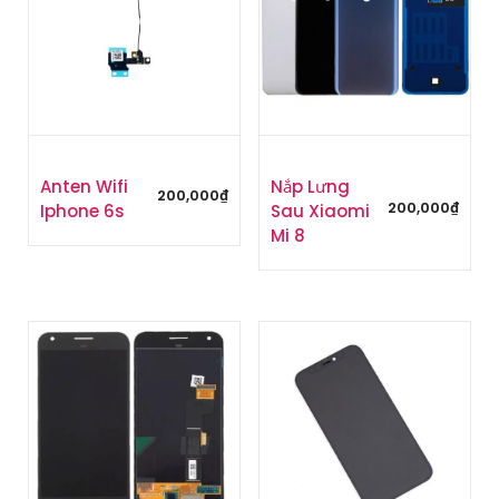
Anten Wifi
Nắp Lưng
200,000
₫
200,000
₫
Iphone 6s
Sau Xiaomi
Mi 8