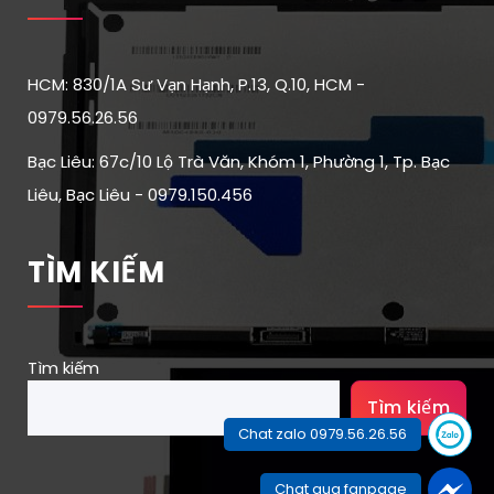
HCM: 830/1A Sư Vạn Hạnh, P.13, Q.10, HCM -
0979.56.26.56
Bạc Liêu: 67c/10 Lộ Trà Văn, Khóm 1, Phường 1, Tp. Bạc
Liêu, Bạc Liêu - 0979.150.456
TÌM KIẾM
Tìm kiếm
Tìm kiếm
Chat zalo 0979.56.26.56
Chat qua fanpage