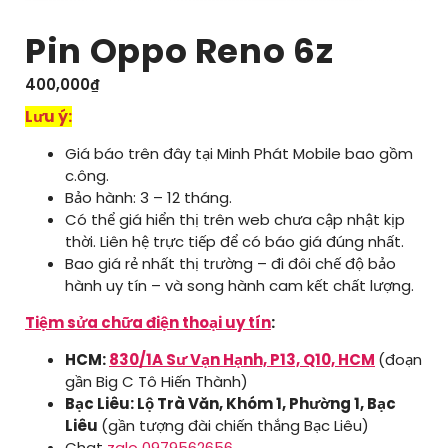
Pin Oppo Reno 6z
400,000
₫
Lưu ý:
Giá báo trên đây tại Minh Phát Mobile bao gồm
c.ông.
Bảo hành: 3 – 12 tháng.
Có thể giá hiển thị trên web chưa cập nhật kịp
thời. Liên hệ trực tiếp để có báo giá đúng nhất.
Bao giá rẻ nhất thị trường – đi đôi chế độ bảo
hành uy tín – và song hành cam kết chất lượng.
Tiệm sửa chữa điện thoại uy tín
:
HCM:
830/1A Sư Vạn Hạnh, P13, Q10, HCM
(đoạn
gần Big C Tô Hiến Thành)
Bạc Liêu: Lộ Trà Văn, Khóm 1, Phường 1, Bạc
Liêu
(gần tượng đài chiến thắng Bạc Liêu)
Chat
zalo 0979562656