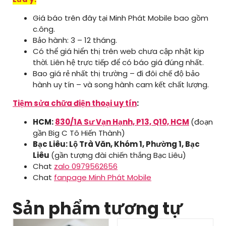
Giá báo trên đây tại Minh Phát Mobile bao gồm
c.ông.
Bảo hành: 3 – 12 tháng.
Có thể giá hiển thị trên web chưa cập nhật kịp
thời. Liên hệ trực tiếp để có báo giá đúng nhất.
Bao giá rẻ nhất thị trường – đi đôi chế độ bảo
hành uy tín – và song hành cam kết chất lượng.
Tiệm sửa chữa điện thoại uy tín
:
HCM:
830/1A Sư Vạn Hạnh, P13, Q10, HCM
(đoạn
gần Big C Tô Hiến Thành)
Bạc Liêu: Lộ Trà Văn, Khóm 1, Phường 1, Bạc
Liêu
(gần tượng đài chiến thắng Bạc Liêu)
Chat
zalo 0979562656
Chat
fanpage Minh Phát Mobile
Sản phẩm tương tự