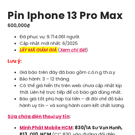
Pin Iphone 13 Pro Max
600,000
₫
Đã phục vụ: 9.714.061 người.
Cập nhật mới nhất: 6/2025
LẤY MÃ GIẢM GIÁ
(
Xem chi tiết
)
Lưu ý:
Giá báo trên đây đã bao gồm c.ô.n.g th.a.y
Bảo hành: 3 – 12 tháng.
Có thể giá hiển thị trên web chưa cập nhật kịp
thời. Liên hệ trực tiếp để có báo giá đúng nhất.
Báo giá tốt phù hợp túi tiền – đi đôi chế độ bảo
hành uy tín – và song hành cam kết chất lượng.
Sửa chữa điện thoại uy tín
:
Minh Phát Mobile HCM
: 830/1A Sư Vạn Hạnh,
P13, Q10, HCM
(CC 830, vào đường đối diện