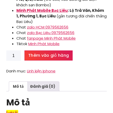
khách sạn Bambo)
Minh Phát Mobile Bạc Liêu
: Lộ Trà Văn, Khóm
1, Phường 1, Bạc Liêu
(gần tượng đài chiến thắng
Bạc Liêu)
Chat
zalo HCM 0979562656
Chat
zalo Bạc Liêu 0979562656
Chat
fanpage Minh Phát Mobile
Tiktok
Minh Phát Mobile
Pin
Thêm vào giỏ hàng
Iphone
13
Pro
Danh mục:
Linh kiện Iphone
Max
số
lượng
Mô tả
Đánh giá (0)
Mô tả
Lưu ý: