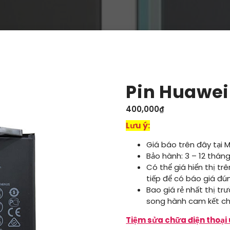
Pin Huawei
400,000
₫
Lưu ý:
Giá báo trên đây tại 
Bảo hành: 3 – 12 tháng
Có thể giá hiển thị tr
tiếp để có báo giá đú
Bao giá rẻ nhất thị tr
song hành cam kết ch
Tiệm sửa chữa điện thoại 