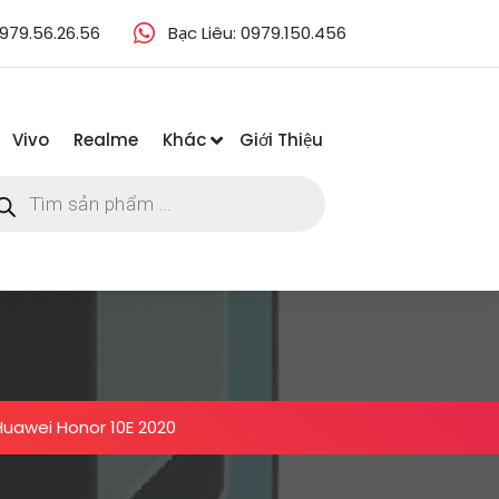
979.56.26.56
Bạc Liêu: 0979.150.456
Vivo
Realme
Khác
Giới Thiệu
m
m
ẩm
Huawei Honor 10E 2020