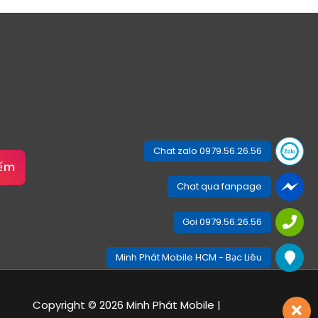
Chat zalo 0979.56.26.56
iếm
Chat qua fanpage
Gọi 0979.56.26.56
Minh Phát Mobile HCM - Bạc Liêu
Copyright © 2026 Minh Phát Mobile |