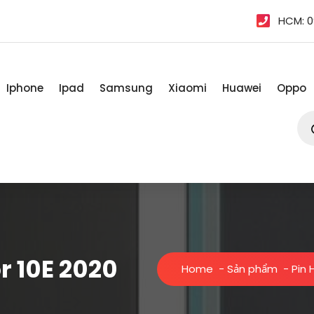
HCM: 0
Iphone
Ipad
Samsung
Xiaomi
Huawei
Oppo
Tì
kiế
sản
ph
r 10E 2020
Home
-
Sản phẩm
-
Pin 