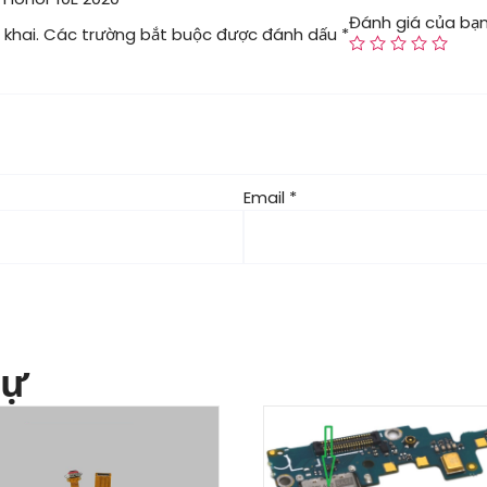
Đánh giá của bạ
khai.
Các trường bắt buộc được đánh dấu
*
Email
*
tự