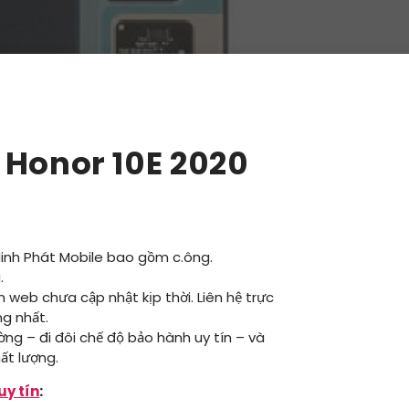
 Honor 10E 2020
Minh Phát Mobile bao gồm c.ông.
.
ên web chưa cập nhật kịp thời. Liên hệ trực
ng nhất.
ường – đi đôi chế độ bảo hành uy tín – và
ất lượng.
uy tín
: