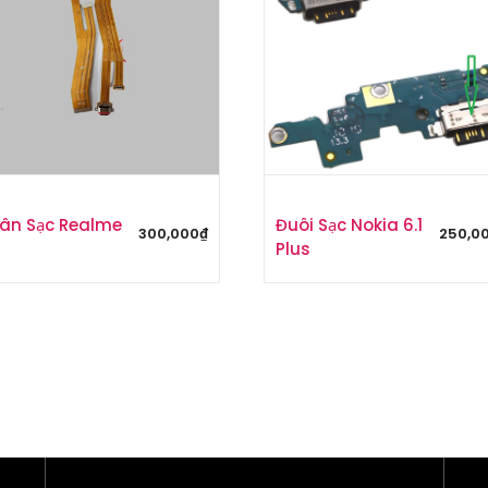
ân Sạc Realme
Đuôi Sạc Nokia 6.1
300,000
₫
250,0
Plus