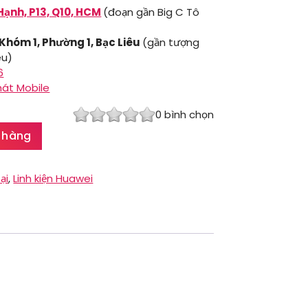
Hạnh, P13, Q10, HCM
(đoạn gần Big C Tô
 Khóm 1, Phường 1, Bạc Liêu
(gần tượng
êu)
6
hát Mobile
0
bình chọn
 hàng
ại
,
Linh kiện Huawei