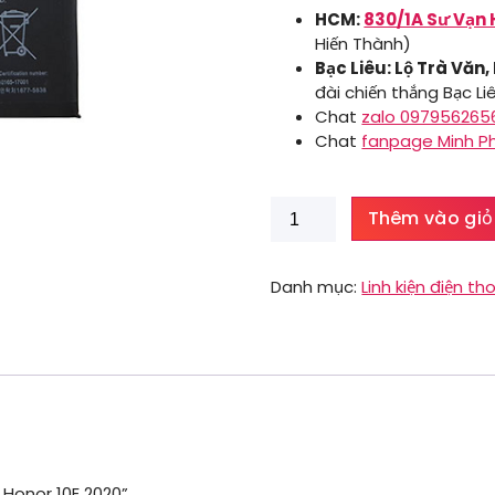
HCM:
830/1A Sư Vạn 
Hiến Thành)
Bạc Liêu: Lộ Trà Văn,
đài chiến thắng Bạc Li
Chat
zalo 097956265
Chat
fanpage Minh P
Pin
Thêm vào giỏ
Huawei
Honor
10E
Danh mục:
Linh kiện điện tho
2020
số
lượng
 Honor 10E 2020”