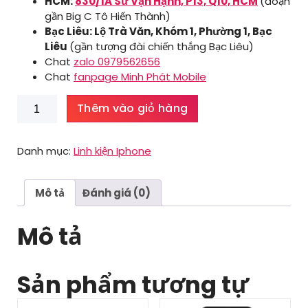
HCM:
830/1A Sư Vạn Hạnh, P13, Q10, HCM
(đoạn
gần Big C Tô Hiến Thành)
Bạc Liêu: Lộ Trà Văn, Khóm 1, Phường 1, Bạc
Liêu
(gần tượng đài chiến thắng Bạc Liêu)
Chat
zalo 0979562656
Chat
fanpage Minh Phát Mobile
Nút
Thêm vào giỏ hàng
home
Iphone
7
Danh mục:
Linh kiện Iphone
plus
số
lượng
Mô tả
Đánh giá (0)
Mô tả
Sản phẩm tương tự