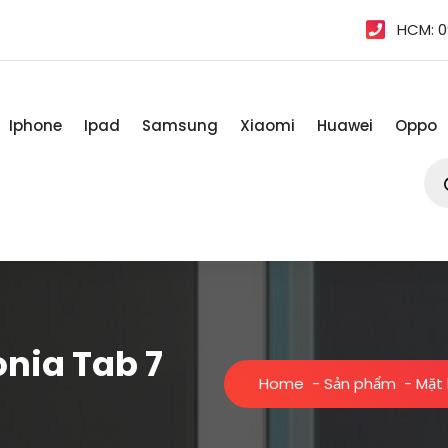
HCM: 0
Iphone
Ipad
Samsung
Xiaomi
Huawei
Oppo
Tì
kiế
sản
ph
onia Tab 7
Home
-
Sản phẩm
-
Mặt 