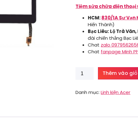
Tiệm sửa chữa điện thoại 
HCM:
830/1A Sư Vạn 
Hiến Thành)
Bạc Liêu: Lộ Trà Văn,
đài chiến thắng Bạc Li
Chat
zalo 097956265
Chat
fanpage Minh P
Mặt
Thêm vào giỏ
kính
Acer
Iconia
Danh mục:
Linh kiện Acer
Tab
7
A1-
713
số
lượng