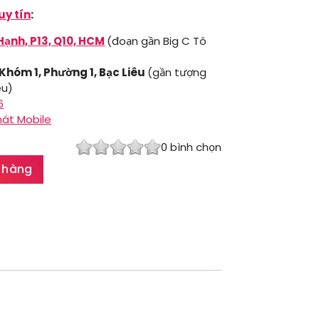
uy tín
:
Hạnh, P13, Q10, HCM
(đoạn gần Big C Tô
 Khóm 1, Phường 1, Bạc Liêu
(gần tượng
êu)
6
hát Mobile
0
bình chọn
 hàng