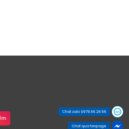
Chat zalo 0979.56.26.56
iếm
Chat qua fanpage