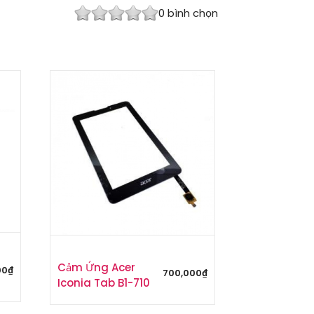
0
bình chọn
Cảm Ứng Acer
00
₫
700,000
₫
Iconia Tab B1-710