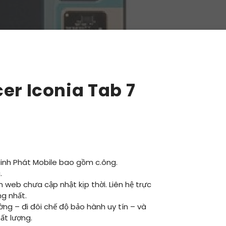
er Iconia Tab 7
Minh Phát Mobile bao gồm c.ông.
.
ên web chưa cập nhật kịp thời. Liên hệ trực
ng nhất.
ường – đi đôi chế độ bảo hành uy tín – và
ất lượng.