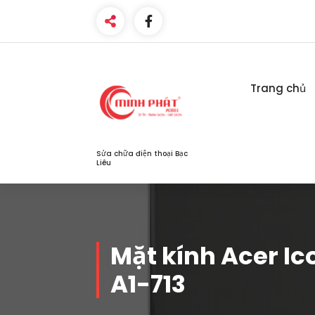
Skip
to
content
Trang chủ
Sửa chữa điện thoại Bạc
Liêu
Mặt kính Acer Ic
A1-713