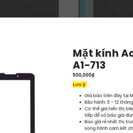
Mặt kính Ac
A1-713
500,000
₫
Lưu ý:
Giá báo trên đây tại 
Bảo hành: 3 – 12 tháng
Có thể giá hiển thị tr
tiếp để có báo giá đú
Bao giá rẻ nhất thị tr
song hành cam kết ch