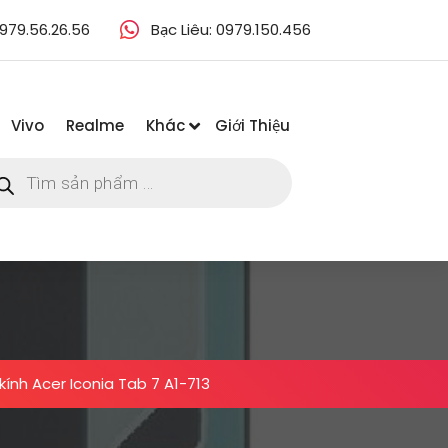
979.56.26.56
Bạc Liêu: 0979.150.456
Vivo
Realme
Khác
Giới Thiệu
m
m
ẩm
kính Acer Iconia Tab 7 A1-713