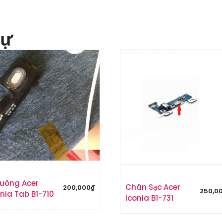
tự
uông Acer
Chân Sạc Acer
200,000
₫
250,0
nia Tab B1-710
Iconia B1-731