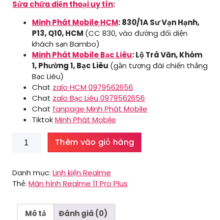
Sửa chữa điện thoại uy tín
:
Minh Phát Mobile HCM
: 830/1A Sư Vạn Hạnh,
P13, Q10, HCM
(CC 830, vào đường đối diện
khách sạn Bambo)
Minh Phát Mobile Bạc Liêu
: Lộ Trà Văn, Khóm
1, Phường 1, Bạc Liêu
(gần tượng đài chiến thắng
Bạc Liêu)
Chat
zalo HCM 0979562656
Chat
zalo Bạc Liêu 0979562656
Chat
fanpage Minh Phát Mobile
Tiktok
Minh Phát Mobile
Màn
Thêm vào giỏ hàng
hình
Realme
11
Danh mục:
Linh kiện Realme
Pro
Thẻ:
Màn hình Realme 11 Pro Plus
Plus
số
lượng
Mô tả
Đánh giá (0)