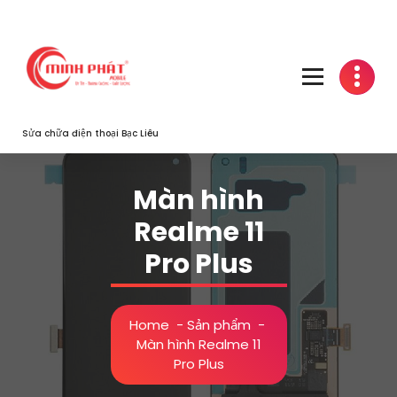
Skip
to
content
Sửa chữa điện thoại Bạc Liêu
Màn hình
Realme 11
Pro Plus
Home
-
Sản phẩm
-
Màn hình Realme 11
Pro Plus