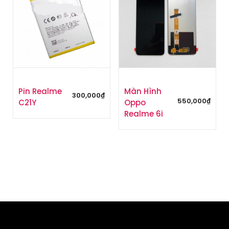
Pin Realme
Màn Hình
300,000
₫
550,000
₫
C21Y
Oppo
Realme 6i