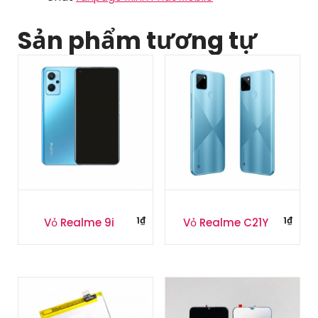
Sản phẩm tương tự
1
₫
1
₫
Vỏ Realme 9i
Vỏ Realme C21Y