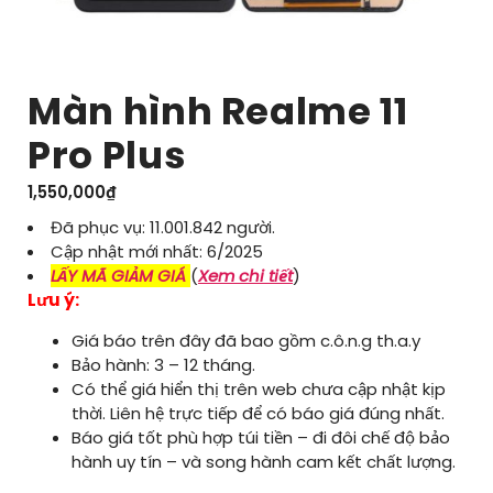
Màn hình Realme 11
Pro Plus
1,550,000
₫
Đã phục vụ: 11.001.842 người.
Cập nhật mới nhất: 6/2025
LẤY MÃ GIẢM GIÁ
(
Xem chi tiết
)
Lưu ý:
Giá báo trên đây đã bao gồm c.ô.n.g th.a.y
Bảo hành: 3 – 12 tháng.
Có thể giá hiển thị trên web chưa cập nhật kịp
thời. Liên hệ trực tiếp để có báo giá đúng nhất.
Báo giá tốt phù hợp túi tiền – đi đôi chế độ bảo
hành uy tín – và song hành cam kết chất lượng.