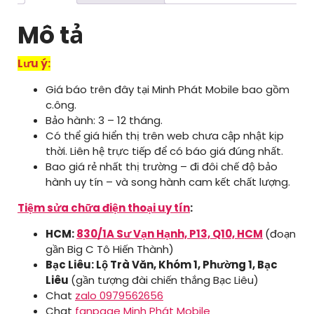
Mô tả
Lưu ý:
Giá báo trên đây tại Minh Phát Mobile bao gồm
c.ông.
Bảo hành: 3 – 12 tháng.
Có thể giá hiển thị trên web chưa cập nhật kịp
thời. Liên hệ trực tiếp để có báo giá đúng nhất.
Bao giá rẻ nhất thị trường – đi đôi chế độ bảo
hành uy tín – và song hành cam kết chất lượng.
Tiệm sửa chữa điện thoại uy tín
:
HCM:
830/1A Sư Vạn Hạnh, P13, Q10, HCM
(đoạn
gần Big C Tô Hiến Thành)
Bạc Liêu: Lộ Trà Văn, Khóm 1, Phường 1, Bạc
Liêu
(gần tượng đài chiến thắng Bạc Liêu)
Chat
zalo 0979562656
Chat
fanpage Minh Phát Mobile