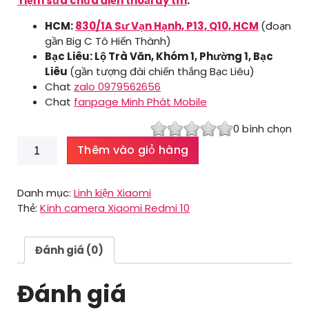
Tiệm sửa chữa điện thoại uy tín
:
HCM:
830/1A Sư Vạn Hạnh, P13, Q10, HCM
(đoạn
gần Big C Tô Hiến Thành)
Bạc Liêu: Lộ Trà Văn, Khóm 1, Phường 1, Bạc
Liêu
(gần tượng đài chiến thắng Bạc Liêu)
Chat
zalo 0979562656
Chat
fanpage Minh Phát Mobile
0
bình chọn
Kính
Thêm vào giỏ hàng
camera
sau
Xiaomi
Danh mục:
Linh kiện Xiaomi
10T
Thẻ:
Kính camera Xiaomi Redmi 10
Pro
số
lượng
Đánh giá (0)
Đánh giá