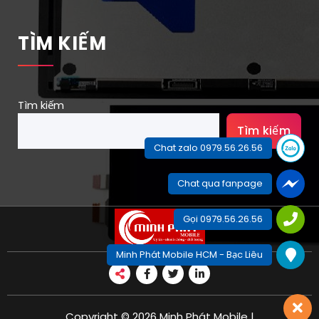
TÌM KIẾM
Tìm kiếm
Tìm kiếm
Chat zalo 0979.56.26.56
Chat qua fanpage
Gọi 0979.56.26.56
Minh Phát Mobile HCM - Bạc Liêu
Copyright © 2026 Minh Phát Mobile |