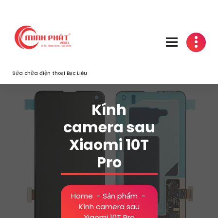
Skip
to
content
Sửa chữa điện thoại Bạc Liêu
Kính
camera sau
Xiaomi 10T
Pro
Home
-
Sản phẩm
-
Kính camera sau
Xiaomi 10T Pro