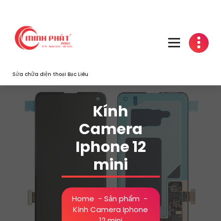
Skip
to
content
Sửa chữa điện thoại Bạc Liêu
Kính
Camera
Iphone 12
mini
Home
-
Sản phẩm
-
Kính Camera Iphone
12 mini