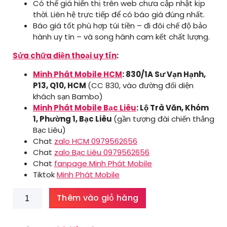
Có thể giá hiển thị trên web chưa cập nhật kịp
thời. Liên hệ trực tiếp để có báo giá đúng nhất.
Báo giá tốt phù hợp túi tiền – đi đôi chế độ bảo
hành uy tín – và song hành cam kết chất lượng.
Sửa chữa điện thoại uy tín
:
Minh Phát Mobile HCM
: 830/1A Sư Vạn Hạnh,
P13, Q10, HCM
(CC 830, vào đường đối diện
khách sạn Bambo)
Minh Phát Mobile Bạc Liêu
: Lộ Trà Văn, Khóm
1, Phường 1, Bạc Liêu
(gần tượng đài chiến thắng
Bạc Liêu)
Chat
zalo HCM 0979562656
Chat
zalo Bạc Liêu 0979562656
Chat
fanpage Minh Phát Mobile
Tiktok
Minh Phát Mobile
Kính
Thêm vào giỏ hàng
Camera
Iphone
12