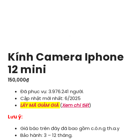
Kính Camera Iphone
12 mini
150,000
₫
Đã phục vụ: 3.976.241 người.
Cập nhật mới nhất: 6/2025
LẤY MÃ GIẢM GIÁ
(
Xem chi tiết
)
Lưu ý:
Giá báo trên đây đã bao gồm c.ô.n.g th.a.y
Bảo hành: 3 – 12 tháng.