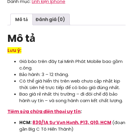
Danh mục:
Linh kiện Iphone
mini
số
lượng
Mô tả
Đánh giá (0)
Mô tả
Lưu ý:
Giá báo trên đây tại Minh Phát Mobile bao gồm
c.ông.
Bảo hành: 3 – 12 tháng.
Có thể giá hiển thị trên web chưa cập nhật kịp
thời. Liên hệ trực tiếp để có báo giá đúng nhất.
Bao giá rẻ nhất thị trường – đi đôi chế độ bảo
hành uy tín – và song hành cam kết chất lượng.
Tiệm sửa chữa điện thoại uy tín
:
HCM:
830/1A Sư Vạn Hạnh, P13, Q10, HCM
(đoạn
gần Big C Tô Hiến Thành)