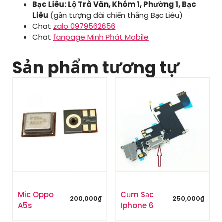
Bạc Liêu: Lộ Trà Văn, Khóm 1, Phường 1, Bạc
Liêu
(gần tượng đài chiến thắng Bạc Liêu)
Chat
zalo 0979562656
Chat
fanpage Minh Phát Mobile
Sản phẩm tương tự
Mic Oppo
Cụm Sạc
200,000
₫
250,000
₫
A5s
Iphone 6