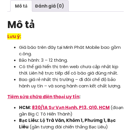
Pro
Mô tả
Đánh giá (0)
số
lượng
Mô tả
Lưu ý:
Giá báo trên đây tại Minh Phát Mobile bao gồm
c.ông.
Bảo hành: 3 – 12 tháng.
Có thể giá hiển thị trên web chưa cập nhật kịp
thời. Liên hệ trực tiếp để có báo giá đúng nhất.
Bao giá rẻ nhất thị trường – đi đôi chế độ bảo
hành uy tín – và song hành cam kết chất lượng.
Tiệm sửa chữa điện thoại uy tín
:
HCM:
830/1A Sư Vạn Hạnh, P13, Q10, HCM
(đoạn
gần Big C Tô Hiến Thành)
Bạc Liêu: Lộ Trà Văn, Khóm 1, Phường 1, Bạc
Liêu
(gần tượng đài chiến thắng Bạc Liêu)