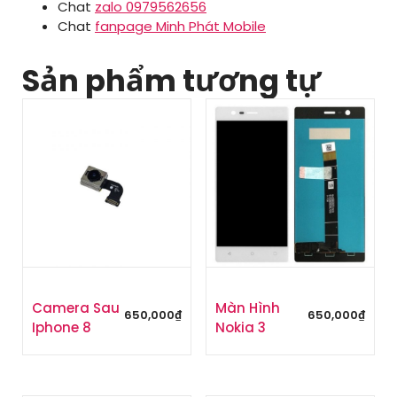
Chat
zalo 0979562656
Chat
fanpage Minh Phát Mobile
Sản phẩm tương tự
Camera Sau
Màn Hình
650,000
₫
650,000
₫
Iphone 8
Nokia 3