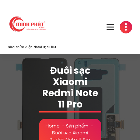
Skip
to
content
Sửa chữa điện thoại Bạc Liêu
Đuôi sạc
Xiaomi
Redmi Note
11 Pro
Home
-
Sản phẩm
-
Đuôi sạc Xiaomi
Redmi Note 11 Pro