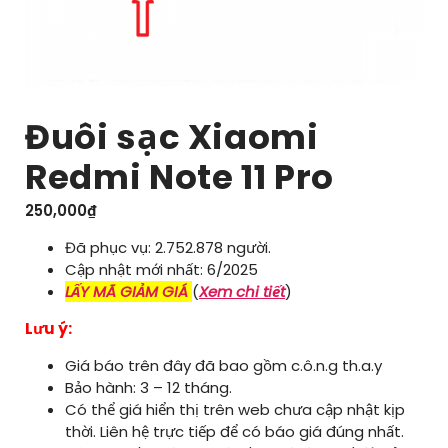
Đuôi sạc Xiaomi
Redmi Note 11 Pro
250,000
₫
Đã phục vụ: 2.752.878 người.
Cập nhật mới nhất: 6/2025
LẤY MÃ GIẢM GIÁ
(
Xem chi tiết
)
Lưu ý:
Giá báo trên đây đã bao gồm c.ô.n.g th.a.y
Bảo hành: 3 – 12 tháng.
Có thể giá hiển thị trên web chưa cập nhật kịp
thời. Liên hệ trực tiếp để có báo giá đúng nhất.