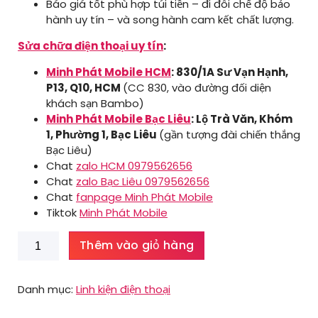
Báo giá tốt phù hợp túi tiền – đi đôi chế độ bảo
hành uy tín – và song hành cam kết chất lượng.
Sửa chữa điện thoại uy tín
:
Minh Phát Mobile HCM
: 830/1A Sư Vạn Hạnh,
P13, Q10, HCM
(CC 830, vào đường đối diện
khách sạn Bambo)
Minh Phát Mobile Bạc Liêu
: Lộ Trà Văn, Khóm
1, Phường 1, Bạc Liêu
(gần tượng đài chiến thắng
Bạc Liêu)
Chat
zalo HCM 0979562656
Chat
zalo Bạc Liêu 0979562656
Chat
fanpage Minh Phát Mobile
Tiktok
Minh Phát Mobile
Đuôi
Thêm vào giỏ hàng
sạc
Xiaomi
Redmi
Danh mục:
Linh kiện điện thoại
Note
11