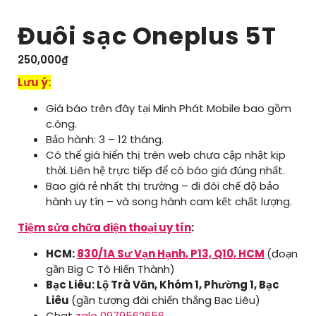
Đuôi sạc Oneplus 5T
250,000
₫
Lưu ý:
Giá báo trên đây tại Minh Phát Mobile bao gồm
c.ông.
Bảo hành: 3 – 12 tháng.
Có thể giá hiển thị trên web chưa cập nhật kịp
thời. Liên hệ trực tiếp để có báo giá đúng nhất.
Bao giá rẻ nhất thị trường – đi đôi chế độ bảo
hành uy tín – và song hành cam kết chất lượng.
Tiệm sửa chữa điện thoại uy tín
:
HCM:
830/1A Sư Vạn Hạnh, P13, Q10, HCM
(đoạn
gần Big C Tô Hiến Thành)
Bạc Liêu: Lộ Trà Văn, Khóm 1, Phường 1, Bạc
Liêu
(gần tượng đài chiến thắng Bạc Liêu)
Chat
zalo 0979562656