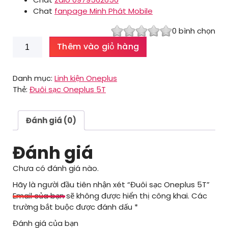
Chat
fanpage Minh Phát Mobile
0
bình chọn
Đuôi
Thêm vào giỏ hàng
sạc
Oneplus
5T
Danh mục:
Linh kiện Oneplus
số
Thẻ:
Đuôi sạc Oneplus 5T
lượng
Đánh giá (0)
Đánh giá
Chưa có đánh giá nào.
Hãy là người đầu tiên nhận xét “Đuôi sạc Oneplus 5T”
Email của bạn sẽ không được hiển thị công khai.
Các
trường bắt buộc được đánh dấu
*
Đánh giá của bạn