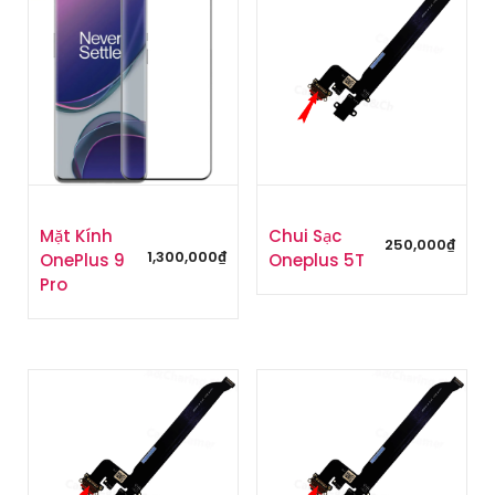
Mặt Kính
Chui Sạc
250,000
₫
1,300,000
₫
OnePlus 9
Oneplus 5T
Pro