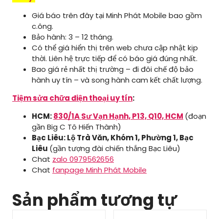
Giá báo trên đây tại Minh Phát Mobile bao gồm
c.ông.
Bảo hành: 3 – 12 tháng.
Có thể giá hiển thị trên web chưa cập nhật kịp
thời. Liên hệ trực tiếp để có báo giá đúng nhất.
Bao giá rẻ nhất thị trường – đi đôi chế độ bảo
hành uy tín – và song hành cam kết chất lượng.
Tiệm sửa chữa điện thoại uy tín
:
HCM:
830/1A Sư Vạn Hạnh, P13, Q10, HCM
(đoạn
gần Big C Tô Hiến Thành)
Bạc Liêu: Lộ Trà Văn, Khóm 1, Phường 1, Bạc
Liêu
(gần tượng đài chiến thắng Bạc Liêu)
Chat
zalo 0979562656
Chat
fanpage Minh Phát Mobile
Sản phẩm tương tự