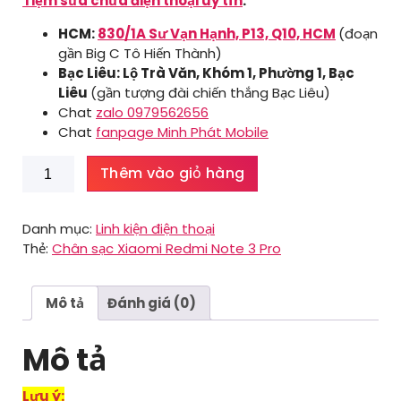
Tiệm sửa chữa điện thoại uy tín
:
HCM:
830/1A Sư Vạn Hạnh, P13, Q10, HCM
(đoạn
gần Big C Tô Hiến Thành)
Bạc Liêu: Lộ Trà Văn, Khóm 1, Phường 1, Bạc
Liêu
(gần tượng đài chiến thắng Bạc Liêu)
Chat
zalo 0979562656
Chat
fanpage Minh Phát Mobile
Chân
Thêm vào giỏ hàng
sạc
Xiaomi
Redmi
Danh mục:
Linh kiện điện thoại
Note
Thẻ:
Chân sạc Xiaomi Redmi Note 3 Pro
3
Pro
số
Mô tả
Đánh giá (0)
lượng
Mô tả
Lưu ý: