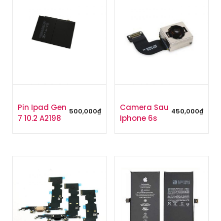
Pin Ipad Gen
Camera Sau
500,000
₫
450,000
₫
7 10.2 A2198
Iphone 6s