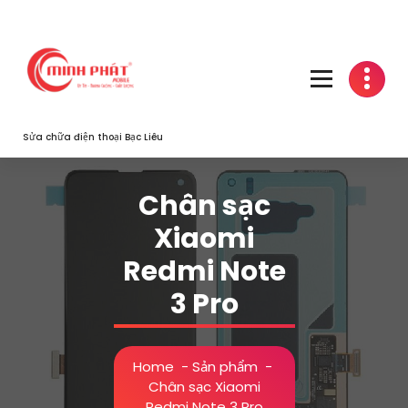
Skip
to
content
Sửa chữa điện thoại Bạc Liêu
Chân sạc
Xiaomi
Redmi Note
3 Pro
Home
-
Sản phẩm
-
Chân sạc Xiaomi
Redmi Note 3 Pro