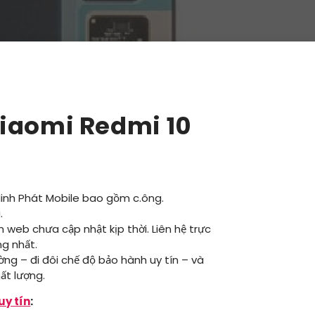
iaomi Redmi 10
Minh Phát Mobile bao gồm c.ông.
.
ên web chưa cập nhật kịp thời. Liên hệ trực
ng nhất.
ường – đi đôi chế độ bảo hành uy tín – và
ất lượng.
uy tín
: