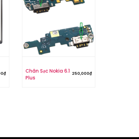
Chân Sạc Nokia 6.1
00
₫
250,000
₫
Plus