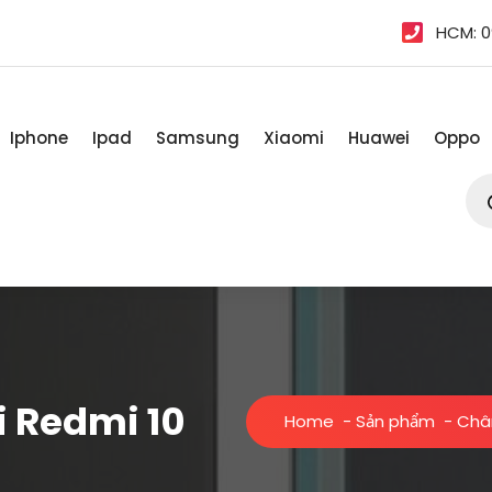
HCM: 0
Iphone
Ipad
Samsung
Xiaomi
Huawei
Oppo
Tì
kiế
sản
ph
 Redmi 10
Home
-
Sản phẩm
-
Chân