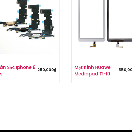
ân Sạc Iphone 8
Mặt Kính Huawei
250,000
₫
550,0
us
Mediapad T1-10