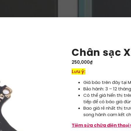
Chân sạc X
250,000
₫
Lưu ý:
Giá báo trên đây tại 
Bảo hành: 3 – 12 tháng
Có thể giá hiển thị tr
tiếp để có báo giá đú
Bao giá rẻ nhất thị tr
song hành cam kết ch
Tiệm sửa chữa điện thoại 