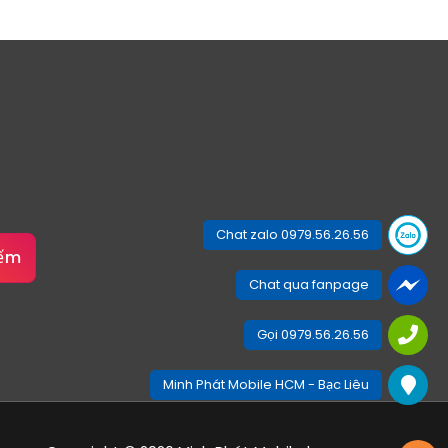
Chat zalo 0979.56.26.56
iếm
Chat qua fanpage
Gọi 0979.56.26.56
Minh Phát Mobile HCM - Bạc Liêu