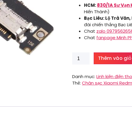
HCM:
830/1A Sư Vạn 
Hiến Thành)
Bạc Liêu: Lộ Trà Văn,
đài chiến thắng Bạc Li
Chat
zalo 097956265
Chat
fanpage Minh P
Chân
Thêm vào giỏ
sạc
Xiaomi
Redmi
Danh mục:
Linh kiện điện tho
10
Thẻ:
Chân sạc Xiaomi Redmi
số
lượng