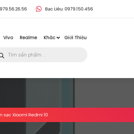
979.56.26.56
Bạc Liêu: 0979.150.456
Vivo
Realme
Khác
Giới Thiệu
m
m
ẩm
 sạc Xiaomi Redmi 10