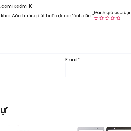
Xiaomi Redmi 10”
Đánh giá của bạ
khai.
Các trường bắt buộc được đánh dấu
*
Email
*
tự