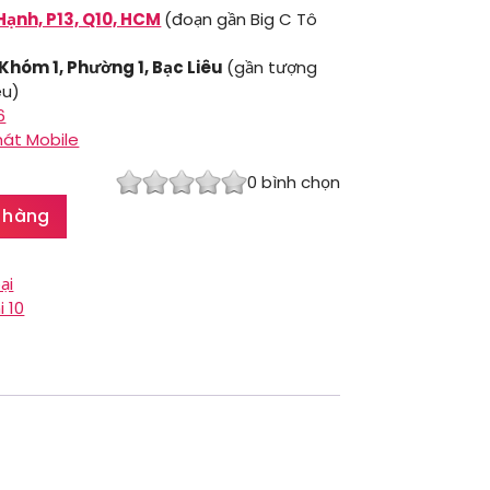
Hạnh, P13, Q10, HCM
(đoạn gần Big C Tô
 Khóm 1, Phường 1, Bạc Liêu
(gần tượng
êu)
6
hát Mobile
0
bình chọn
 hàng
ại
 10