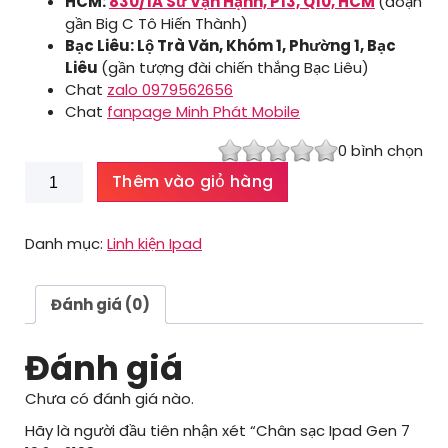
HCM:
830/1A Sư Vạn Hạnh, P13, Q10, HCM
(đoạn
gần Big C Tô Hiến Thành)
Bạc Liêu: Lộ Trà Văn, Khóm 1, Phường 1, Bạc
Liêu
(gần tượng đài chiến thắng Bạc Liêu)
Chat
zalo 0979562656
Chat
fanpage Minh Phát Mobile
0
bình chọn
Chân
Thêm vào giỏ hàng
sạc
Ipad
Gen
Danh mục:
Linh kiện Ipad
7
10.2
A2198
Đánh giá (0)
số
lượng
Đánh giá
Chưa có đánh giá nào.
Hãy là người đầu tiên nhận xét “Chân sạc Ipad Gen 7