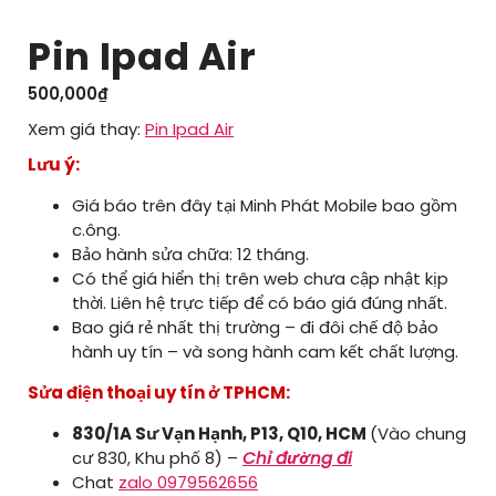
Pin Ipad Air
500,000
₫
Xem giá thay:
Pin Ipad Air
Lưu ý:
Giá báo trên đây tại Minh Phát Mobile bao gồm
c.ông.
Bảo hành sửa chữa: 12 tháng.
Có thể giá hiển thị trên web chưa cập nhật kịp
thời. Liên hệ trực tiếp để có báo giá đúng nhất.
Bao giá rẻ nhất thị trường – đi đôi chế độ bảo
hành uy tín – và song hành cam kết chất lượng.
Sửa điện thoại uy tín ở TPHCM:
830/1A Sư Vạn Hạnh, P13, Q10, HCM
(Vào chung
cư 830, Khu phố 8) –
Chỉ đường đi
Chat
zalo 0979562656