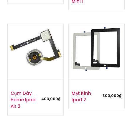
Mini 1
Cụm Dây
Mặt Kính
300,000
₫
400,000
₫
Home Ipad
Ipad 2
Air 2