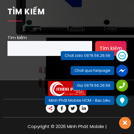
TÌM KIẾM
Tìm kiếm
Tìm kiếm
Chat zalo 0979.56.26.56
Chat qua fanpage
Gọi 0979.56.26.56
Minh Phát Mobile HCM - Bạc Liêu
Copyright © 2026 Minh Phát Mobile |