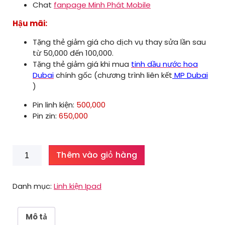
Chat
fanpage Minh Phát Mobile
Hậu mãi:
Tặng thẻ giảm giá cho dịch vụ thay sửa lần sau
từ 50,000 đến 100,000.
Tặng thẻ giảm giá khi mua
tinh dầu nước hoa
Dubai
chính gốc (chương trình liên kết
MP Dubai
)
Pin linh kiện:
500,000
Pin zin:
650,000
Pin
Thêm vào giỏ hàng
Ipad
Air
số
Danh mục:
Linh kiện Ipad
lượng
Mô tả