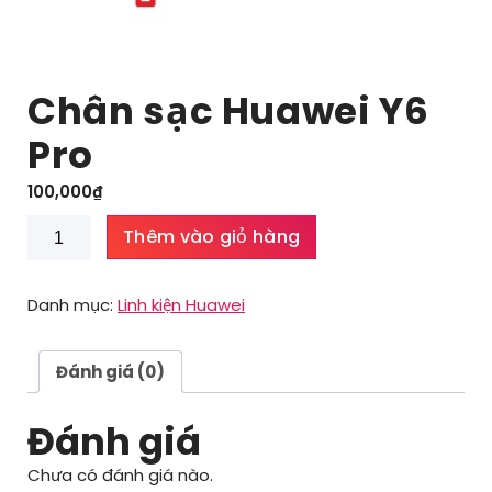
Chân sạc Huawei Y6
Pro
100,000
₫
Chân
Thêm vào giỏ hàng
sạc
Huawei
Y6
Danh mục:
Linh kiện Huawei
Pro
số
lượng
Đánh giá (0)
Đánh giá
Chưa có đánh giá nào.