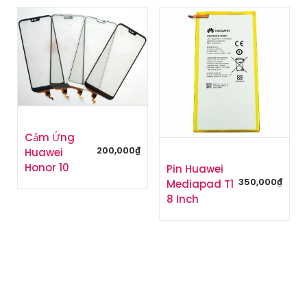
Cảm Ứng
200,000
₫
Huawei
Honor 10
Pin Huawei
350,000
₫
Mediapad T1
8 Inch