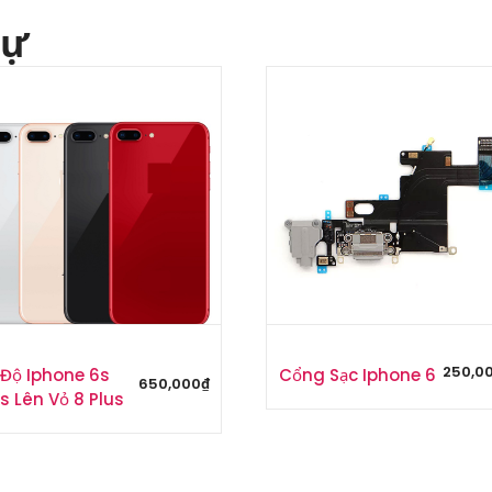
tự
250,0
 Độ Iphone 6s
Cổng Sạc Iphone 6
650,000
₫
s Lên Vỏ 8 Plus