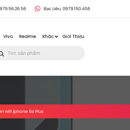
979.56.26.56
Bạc Liêu: 0979.150.456
Vivo
Realme
Khác
Giới Thiệu
m
m
ẩm
n wifi Iphone 6s Plus