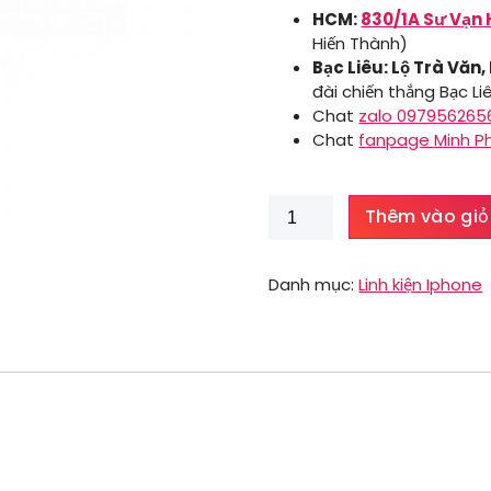
HCM:
830/1A Sư Vạn 
Hiến Thành)
Bạc Liêu: Lộ Trà Văn,
đài chiến thắng Bạc Li
Chat
zalo 097956265
Chat
fanpage Minh P
Anten
Thêm vào giỏ
wifi
Iphone
6s
Danh mục:
Linh kiện Iphone
Plus
số
lượng