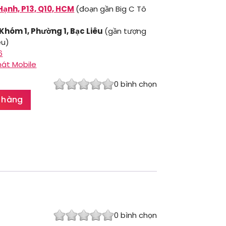
Hạnh, P13, Q10, HCM
(đoạn gần Big C Tô
 Khóm 1, Phường 1, Bạc Liêu
(gần tượng
êu)
6
hát Mobile
0
bình chọn
 hàng
0
bình chọn