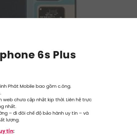
Iphone 6s Plus
Minh Phát Mobile bao gồm c.ông.
.
ên web chưa cập nhật kịp thời. Liên hệ trực
ng nhất.
ường – đi đôi chế độ bảo hành uy tín – và
ất lượng.
uy tín
: