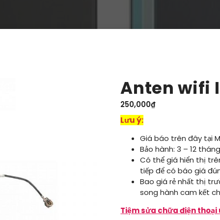
Anten wifi 
250,000
₫
Lưu ý:
Giá báo trên đây tại 
Bảo hành: 3 – 12 tháng
Có thể giá hiển thị tr
tiếp để có báo giá đú
Bao giá rẻ nhất thị tr
song hành cam kết ch
Tiệm sửa chữa điện thoại 