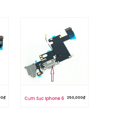
00
₫
250,000
₫
Cụm Sạc Iphone 6