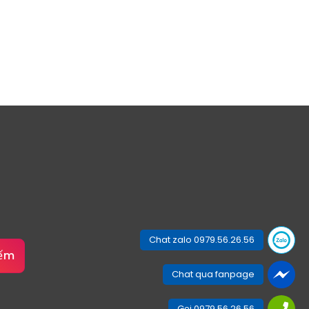
Chat zalo 0979.56.26.56
iếm
Chat qua fanpage
Gọi 0979.56.26.56