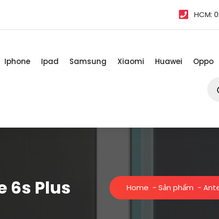
HCM: 0
Iphone
Ipad
Samsung
Xiaomi
Huawei
Oppo
Tì
kiế
sản
ph
e 6s Plus
Home
-
Sản phẩm
-
Ante