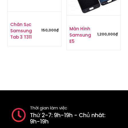
Chân Sạc
Màn Hình
150,000
₫
Samsung
1,200,000
₫
Samsung
Tab 3 T311
E5
Thời gian làm việc
Thứ 2-7: 9h-19h - Chủ nhât:
9h-19h