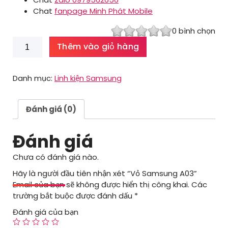
Chat
fanpage Minh Phát Mobile
0
bình chọn
Vỏ
Thêm vào giỏ hàng
Samsung
A03
số
Danh mục:
Linh kiện Samsung
lượng
Đánh giá (0)
Đánh giá
Chưa có đánh giá nào.
Hãy là người đầu tiên nhận xét “Vỏ Samsung A03”
Email của bạn sẽ không được hiển thị công khai.
Các
trường bắt buộc được đánh dấu
*
Đánh giá của bạn