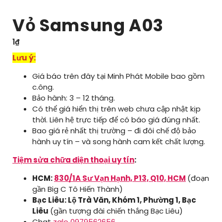
Vỏ Samsung A03
1
₫
Lưu ý:
Giá báo trên đây tại Minh Phát Mobile bao gồm
c.ông.
Bảo hành: 3 – 12 tháng.
Có thể giá hiển thị trên web chưa cập nhật kịp
thời. Liên hệ trực tiếp để có báo giá đúng nhất.
Bao giá rẻ nhất thị trường – đi đôi chế độ bảo
hành uy tín – và song hành cam kết chất lượng.
Tiệm sửa chữa điện thoại uy tín
:
HCM:
830/1A Sư Vạn Hạnh, P13, Q10, HCM
(đoạn
gần Big C Tô Hiến Thành)
Bạc Liêu: Lộ Trà Văn, Khóm 1, Phường 1, Bạc
Liêu
(gần tượng đài chiến thắng Bạc Liêu)
Chat
zalo 0979562656