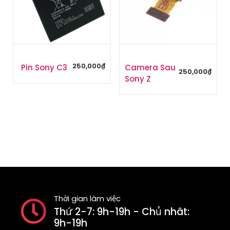
250,000
₫
Pin Sony C3
Camera Sau
250,000
₫
Sony Z
Thời gian làm việc
Thứ 2-7: 9h-19h - Chủ nhât:
9h-19h