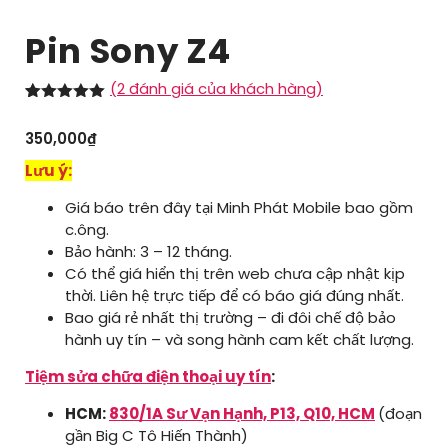
Pin Sony Z4
(
2
đánh giá của khách hàng)
5.00
1
trên 5
dựa trên
350,000
₫
đánh giá
Lưu ý:
Giá báo trên đây tại Minh Phát Mobile bao gồm
c.ông.
Bảo hành: 3 – 12 tháng.
Có thể giá hiển thị trên web chưa cập nhật kịp
thời. Liên hệ trực tiếp để có báo giá đúng nhất.
Bao giá rẻ nhất thị trường – đi đôi chế độ bảo
hành uy tín – và song hành cam kết chất lượng.
Tiệm sửa chữa điện thoại uy tín
:
HCM:
830/1A Sư Vạn Hạnh, P13, Q10, HCM
(đoạn
gần Big C Tô Hiến Thành)