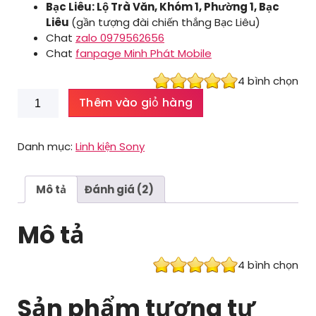
Bạc Liêu: Lộ Trà Văn, Khóm 1, Phường 1, Bạc
Liêu
(gần tượng đài chiến thắng Bạc Liêu)
Chat
zalo 0979562656
Chat
fanpage Minh Phát Mobile
4
bình chọn
Pin
Thêm vào giỏ hàng
Sony
Z4
số
Danh mục:
Linh kiện Sony
lượng
Mô tả
Đánh giá (2)
Mô tả
4
bình chọn
Sản phẩm tương tự