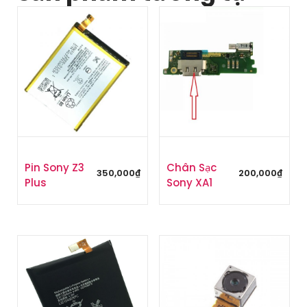
Pin Sony Z3
Chân Sạc
350,000
₫
200,000
₫
Plus
Sony XA1