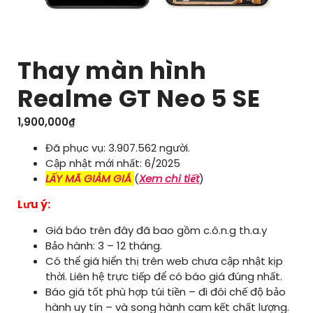
Thay màn hình
Realme GT Neo 5 SE
1,900,000
₫
Đã phục vụ: 3.907.562 người.
Cập nhật mới nhất: 6/2025
LẤY MÃ GIẢM GIÁ
(
Xem chi tiết
)
Lưu ý:
Giá báo trên đây đã bao gồm c.ô.n.g th.a.y
Bảo hành: 3 – 12 tháng.
Có thể giá hiển thị trên web chưa cập nhật kịp
thời. Liên hệ trực tiếp để có báo giá đúng nhất.
Báo giá tốt phù hợp túi tiền – đi đôi chế độ bảo
hành uy tín – và song hành cam kết chất lượng.