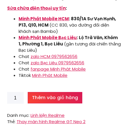
Sửa chữa điện thoại uy tín
:
Minh Phát Mobile HCM
: 830/1A Sư Vạn Hạnh,
P13, Q10, HCM
(CC 830, vào đường đối diện
khách sạn Bambo)
Minh Phát Mobile Bạc Liêu
: Lộ Trà Văn, Khóm
1, Phường 1, Bạc Liêu
(gần tượng đài chiến thắng
Bạc Liêu)
Chat
zalo HCM 0979562656
Chat
zalo Bạc Liêu 0979562656
Chat
fanpage Minh Phát Mobile
Tiktok
Minh Phát Mobile
Thay
Thêm vào giỏ hàng
màn
hình
Realme
Danh mục:
Linh kiện Realme
GT
Thẻ:
Thay màn hình Realme GT Neo 2
Neo