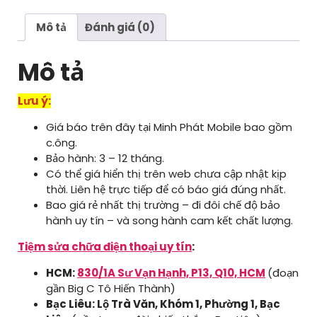
5
SE
Mô tả
Đánh giá (0)
số
lượng
Mô tả
Lưu ý:
Giá báo trên đây tại Minh Phát Mobile bao gồm
c.ông.
Bảo hành: 3 – 12 tháng.
Có thể giá hiển thị trên web chưa cập nhật kịp
thời. Liên hệ trực tiếp để có báo giá đúng nhất.
Bao giá rẻ nhất thị trường – đi đôi chế độ bảo
hành uy tín – và song hành cam kết chất lượng.
Tiệm sửa chữa điện thoại uy tín
:
HCM:
830/1A Sư Vạn Hạnh, P13, Q10, HCM
(đoạn
gần Big C Tô Hiến Thành)
Bạc Liêu: Lộ Trà Văn, Khóm 1, Phường 1, Bạc