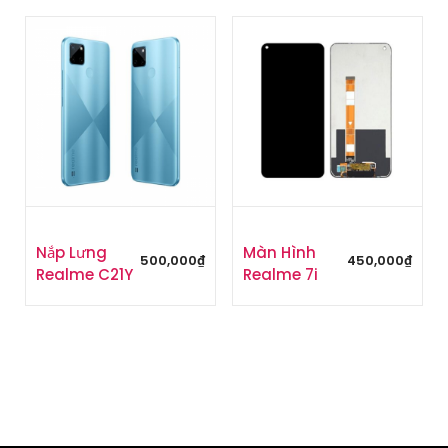
Nắp Lưng
Màn Hình
500,000
₫
450,000
₫
Realme C21Y
Realme 7i