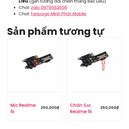
Liêu
(gần tượng đài chiến thắng Bạc Liêu)
Chat
zalo 0979562656
Chat
fanpage Minh Phát Mobile
Sản phẩm tương tự
Mic Realme
Chân Sạc
250,000
₫
250,000
₫
9i
Realme 9i