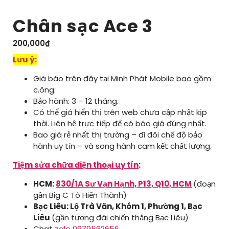
Chân sạc Ace 3
200,000
₫
Lưu ý:
Giá báo trên đây tại Minh Phát Mobile bao gồm
c.ông.
Bảo hành: 3 – 12 tháng.
Có thể giá hiển thị trên web chưa cập nhật kịp
thời. Liên hệ trực tiếp để có báo giá đúng nhất.
Bao giá rẻ nhất thị trường – đi đôi chế độ bảo
hành uy tín – và song hành cam kết chất lượng.
Tiệm sửa chữa điện thoại uy tín
:
HCM:
830/1A Sư Vạn Hạnh, P13, Q10, HCM
(đoạn
gần Big C Tô Hiến Thành)
Bạc Liêu: Lộ Trà Văn, Khóm 1, Phường 1, Bạc
Liêu
(gần tượng đài chiến thắng Bạc Liêu)
Chat
zalo 0979562656