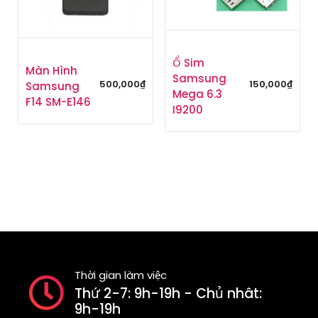
Ổ Sim
Màn Hình
Samsung
150,000
₫
500,000
₫
Samsung
Mega 6.3
F14 SM-E146
I9200
Thời gian làm việc
Thứ 2-7: 9h-19h - Chủ nhât:
9h-19h