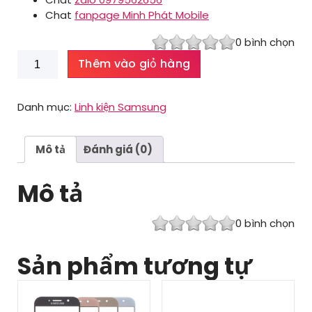
Chat
fanpage Minh Phát Mobile
0
bình chọn
Chân
Thêm vào giỏ hàng
sạc
Ace
3
Danh mục:
Linh kiện Samsung
số
lượng
Mô tả
Đánh giá (0)
Mô tả
0
bình chọn
Sản phẩm tương tự