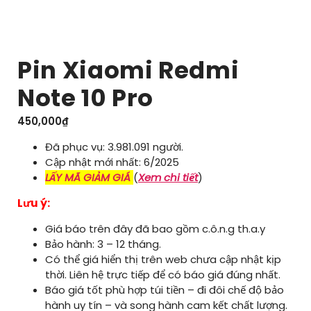
Pin Xiaomi Redmi
Note 10 Pro
450,000
₫
Đã phục vụ: 3.981.091 người.
Cập nhật mới nhất: 6/2025
LẤY MÃ GIẢM GIÁ
(
Xem chi tiết
)
Lưu ý:
Giá báo trên đây đã bao gồm c.ô.n.g th.a.y
Bảo hành: 3 – 12 tháng.
Có thể giá hiển thị trên web chưa cập nhật kịp
thời. Liên hệ trực tiếp để có báo giá đúng nhất.
Báo giá tốt phù hợp túi tiền – đi đôi chế độ bảo
hành uy tín – và song hành cam kết chất lượng.