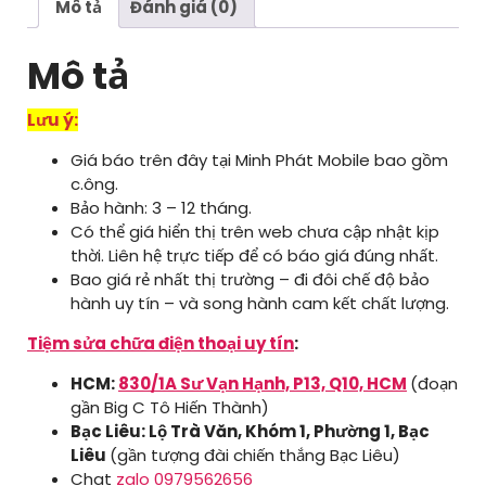
lượng
Mô tả
Đánh giá (0)
Mô tả
Lưu ý:
Giá báo trên đây tại Minh Phát Mobile bao gồm
c.ông.
Bảo hành: 3 – 12 tháng.
Có thể giá hiển thị trên web chưa cập nhật kịp
thời. Liên hệ trực tiếp để có báo giá đúng nhất.
Bao giá rẻ nhất thị trường – đi đôi chế độ bảo
hành uy tín – và song hành cam kết chất lượng.
Tiệm sửa chữa điện thoại uy tín
:
HCM:
830/1A Sư Vạn Hạnh, P13, Q10, HCM
(đoạn
gần Big C Tô Hiến Thành)
Bạc Liêu: Lộ Trà Văn, Khóm 1, Phường 1, Bạc
Liêu
(gần tượng đài chiến thắng Bạc Liêu)
Chat
zalo 0979562656