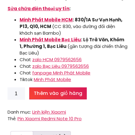
Sửa chữa điện thoại uy tín
:
Minh Phát Mobile HCM
: 830/1A Sư Vạn Hạnh,
P13, Q10, HCM
(CC 830, vào đường đối diện
khách sạn Bambo)
Minh Phát Mobile Bạc Liêu
: Lộ Trà Văn, Khóm
1, Phường 1, Bạc Liêu
(gần tượng đài chiến thắng
Bạc Liêu)
Chat
zalo HCM 0979562656
Chat
zalo Bạc Liêu 0979562656
Chat
fanpage Minh Phát Mobile
Tiktok
Minh Phát Mobile
Pin
Thêm vào giỏ hàng
Xiaomi
Redmi
Note
Danh mục:
Linh kiện Xiaomi
10
Thẻ:
Pin Xiaomi Redmi Note 10 Pro
Pro
số