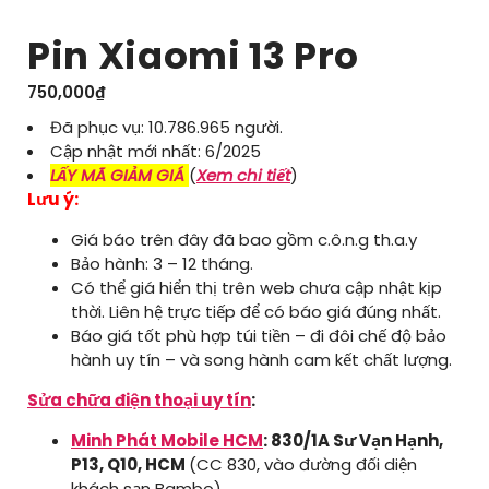
Pin Xiaomi 13 Pro
750,000
₫
Đã phục vụ: 10.786.965 người.
Cập nhật mới nhất: 6/2025
LẤY MÃ GIẢM GIÁ
(
Xem chi tiết
)
Lưu ý:
Giá báo trên đây đã bao gồm c.ô.n.g th.a.y
Bảo hành: 3 – 12 tháng.
Có thể giá hiển thị trên web chưa cập nhật kịp
thời. Liên hệ trực tiếp để có báo giá đúng nhất.
Báo giá tốt phù hợp túi tiền – đi đôi chế độ bảo
hành uy tín – và song hành cam kết chất lượng.
Sửa chữa điện thoại uy tín
:
Minh Phát Mobile HCM
: 830/1A Sư Vạn Hạnh,
P13, Q10, HCM
(CC 830, vào đường đối diện
khách sạn Bambo)