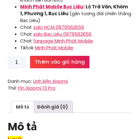
Minh Phát Mobile Bạc Liêu
: Lộ Trà Văn, Khóm
1, Phường 1, Bạc Liêu
(gần tượng đài chiến thắng
Bạc Liêu)
Chat
zalo HCM 0979562656
Chat
zalo Bạc Liêu 0979562656
Chat
fanpage Minh Phát Mobile
Tiktok
Minh Phát Mobile
Pin
Thêm vào giỏ hàng
Xiaomi
13
Pro
Danh mục:
Linh kiện Xiaomi
số
Thẻ:
Pin Xiaomi 13 Pro
lượng
Mô tả
Đánh giá (0)
Mô tả