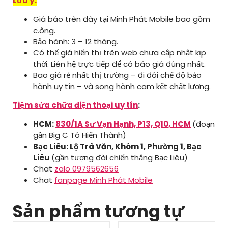
Lưu ý:
Giá báo trên đây tại Minh Phát Mobile bao gồm
c.ông.
Bảo hành: 3 – 12 tháng.
Có thể giá hiển thị trên web chưa cập nhật kịp
thời. Liên hệ trực tiếp để có báo giá đúng nhất.
Bao giá rẻ nhất thị trường – đi đôi chế độ bảo
hành uy tín – và song hành cam kết chất lượng.
Tiệm sửa chữa điện thoại uy tín
:
HCM:
830/1A Sư Vạn Hạnh, P13, Q10, HCM
(đoạn
gần Big C Tô Hiến Thành)
Bạc Liêu: Lộ Trà Văn, Khóm 1, Phường 1, Bạc
Liêu
(gần tượng đài chiến thắng Bạc Liêu)
Chat
zalo 0979562656
Chat
fanpage Minh Phát Mobile
Sản phẩm tương tự