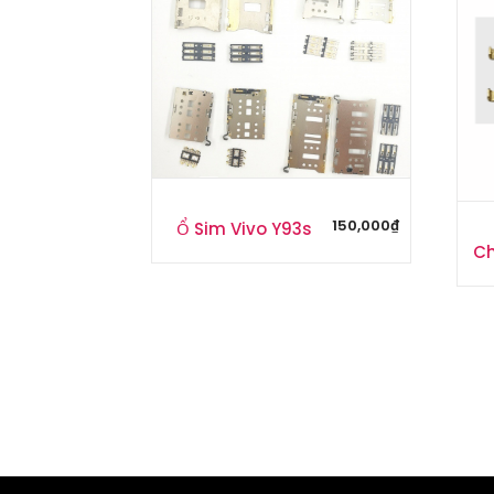
150,000
₫
Ổ Sim Vivo Y93s
Ch