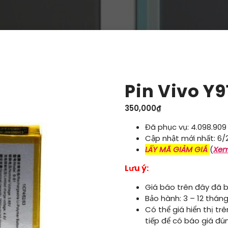
Pin Vivo Y9
350,000
₫
Đã phục vụ: 4.098.909
Cập nhật mới nhất: 6/
LẤY MÃ GIẢM GIÁ
(
Xem
Lưu ý:
Giá báo trên đây đã b
Bảo hành: 3 – 12 tháng
Có thể giá hiển thị tr
tiếp để có báo giá đú