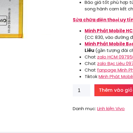
Báo giá tốt phù hợp tú
song hành cam kết ch
Sửa chữa điện thoại uy tí
Minh Phát Mobile H
(CC 830, vào đường đ
Minh Phát Mobile Bạ
Liêu
(gần tượng đài ch
Chat
zalo HCM 0979
Chat
zalo Bạc Liêu 0
Chat
fanpage Minh P
Tiktok
Minh Phát Mobi
Pin
Thêm vào giỏ
Vivo
Y91c
số
Danh mục:
Linh kiện Vivo
lượng