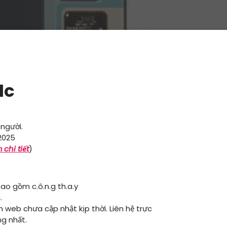
1c
 người.
2025
 chi tiết
)
ao gồm c.ô.n.g th.a.y
.
ên web chưa cập nhật kịp thời. Liên hệ trực
ng nhất.