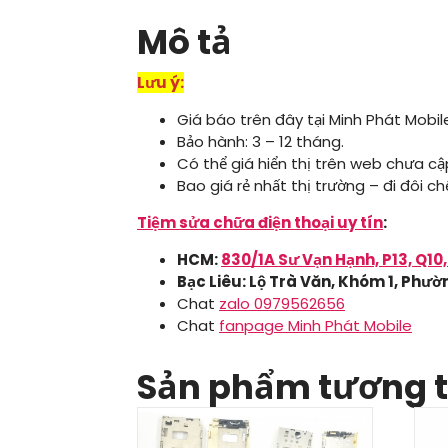
Mô tả
Lưu ý:
Giá báo trên đây tại Minh Phát Mobi
Bảo hành: 3 – 12 tháng.
Có thể giá hiển thị trên web chưa cập
Bao giá rẻ nhất thị trường – đi đôi 
Tiệm sửa chữa điện thoại uy tín
:
HCM:
830/1A Sư Vạn Hạnh, P13, Q10
Bạc Liêu: Lộ Trà Văn, Khóm 1, Phườn
Chat
zalo 0979562656
Chat
fanpage Minh Phát Mobile
Sản phẩm tương 