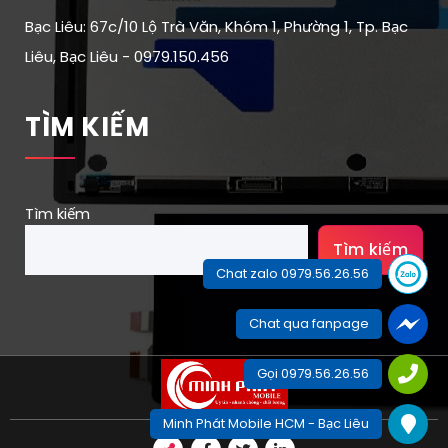
Bạc Liêu: 67c/10 Lộ Trà Văn, Khóm 1, Phường 1, Tp. Bạc
Liêu, Bạc Liêu - 0979.150.456
TÌM KIẾM
Tìm kiếm
Tìm kiếm
Chat zalo 0979.56.26.56
Chat qua fanpage
Gọi 0979.56.26.56
Minh Phát Mobile HCM - Bạc Liêu