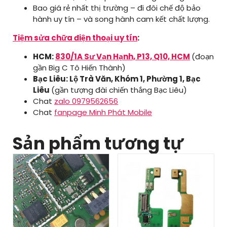
Bao giá rẻ nhất thị trường – đi đôi chế độ bảo
hành uy tín – và song hành cam kết chất lượng.
Tiệm sửa chữa điện thoại uy tín
:
HCM:
830/1A Sư Vạn Hạnh, P13, Q10, HCM
(đoạn
gần Big C Tô Hiến Thành)
Bạc Liêu: Lộ Trà Văn, Khóm 1, Phường 1, Bạc
Liêu
(gần tượng đài chiến thắng Bạc Liêu)
Chat
zalo 0979562656
Chat
fanpage Minh Phát Mobile
Sản phẩm tương tự