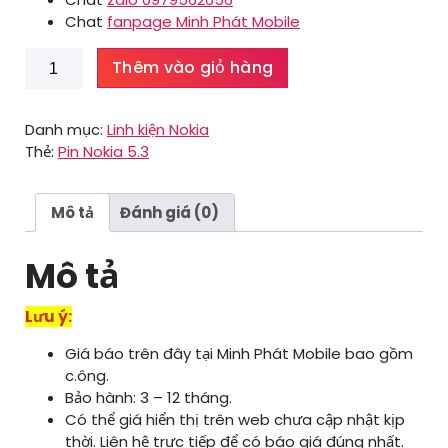
Chat
fanpage Minh Phát Mobile
Pin
Thêm vào giỏ hàng
Nokia
C01
Plus
Danh mục:
Linh kiện Nokia
số
Thẻ:
Pin Nokia 5.3
lượng
Mô tả
Đánh giá (0)
Mô tả
Lưu ý:
Giá báo trên đây tại Minh Phát Mobile bao gồm
c.ông.
Bảo hành: 3 – 12 tháng.
Có thể giá hiển thị trên web chưa cập nhật kịp
thời. Liên hệ trực tiếp để có báo giá đúng nhất.