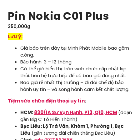
Pin Nokia C01 Plus
350,000
₫
Lưu ý:
Giá báo trên đây tại Minh Phát Mobile bao gồm
c.ông.
Bảo hành: 3 – 12 tháng.
Có thể giá hiển thị trên web chưa cập nhật kịp
thời. Liên hệ trực tiếp để có báo giá đúng nhất.
Bao giá rẻ nhất thị trường – đi đôi chế độ bảo
hành uy tín – và song hành cam kết chất lượng.
Tiệm sửa chữa điện thoại uy tín
:
HCM:
830/1A Sư Vạn Hạnh, P13, Q10, HCM
(đoạn
gần Big C Tô Hiến Thành)
Bạc Liêu: Lộ Trà Văn, Khóm 1, Phường 1, Bạc
Liêu
(gần tượng đài chiến thắng Bạc Liêu)
Chat
zalo 0979562656