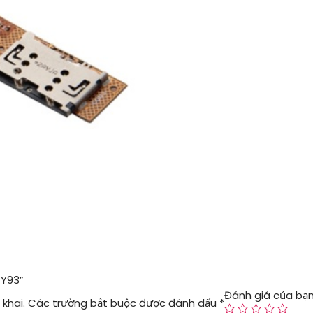
 Y93”
Đánh giá của bạ
khai.
Các trường bắt buộc được đánh dấu
*