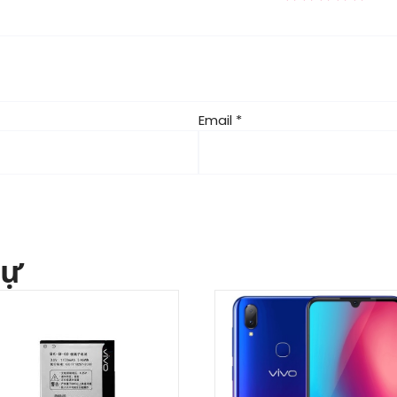
Email
*
tự