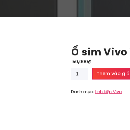
Ổ sim Vivo
150,000
₫
Ổ
Thêm vào giỏ
sim
Vivo
Y93
Danh mục:
Linh kiện Vivo
số
lượng