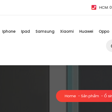
HCM: 0
Iphone
Ipad
Samsung
Xiaomi
Huawei
Oppo
Tì
kiế
sản
ph
Home
-
Sản phẩm
-
Ổ si