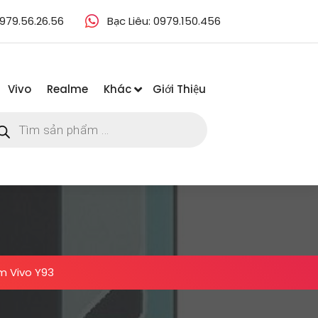
979.56.26.56
Bạc Liêu: 0979.150.456
Vivo
Realme
Khác
Giới Thiệu
m
m
ẩm
m Vivo Y93