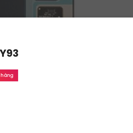
 Y93
 hàng