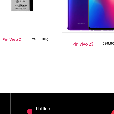
250,000
₫
Pin Vivo Z1
250,0
Pin Vivo Z3
Hotline