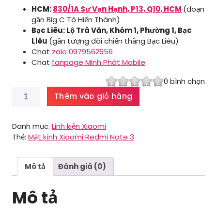
HCM:
830/1A Sư Vạn Hạnh, P13, Q10, HCM
(đoạn
gần Big C Tô Hiến Thành)
Bạc Liêu: Lộ Trà Văn, Khóm 1, Phường 1, Bạc
Liêu
(gần tượng đài chiến thắng Bạc Liêu)
Chat
zalo 0979562656
Chat
fanpage Minh Phát Mobile
0
bình chọn
Mặt
Thêm vào giỏ hàng
kính
Xiaomi
Redmi
Danh mục:
Linh kiện Xiaomi
Note
Thẻ:
Mặt kính Xiaomi Redmi Note 3
3
số
lượng
Mô tả
Đánh giá (0)
Mô tả