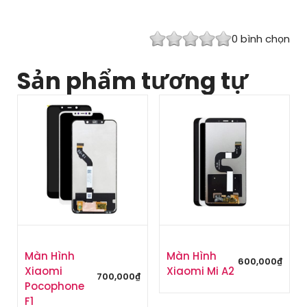
0
bình chọn
Sản phẩm tương tự
Màn Hình
Màn Hình
600,000
₫
Xiaomi
Xiaomi Mi A2
700,000
₫
Pocophone
F1