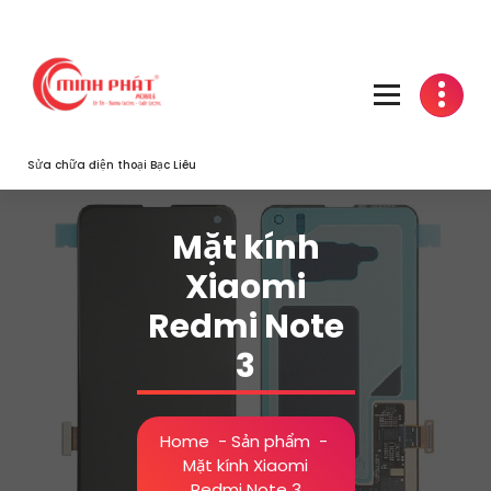
Skip
to
content
Sửa chữa điện thoại Bạc Liêu
Mặt kính
Xiaomi
Redmi Note
3
Home
-
Sản phẩm
-
Mặt kính Xiaomi
Redmi Note 3