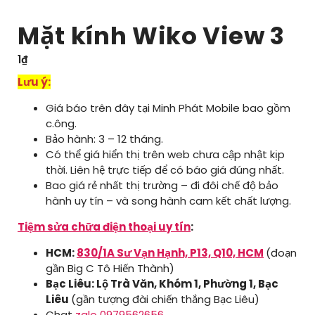
Mặt kính Wiko View 3
1
₫
Lưu ý:
Giá báo trên đây tại Minh Phát Mobile bao gồm
c.ông.
Bảo hành: 3 – 12 tháng.
Có thể giá hiển thị trên web chưa cập nhật kịp
thời. Liên hệ trực tiếp để có báo giá đúng nhất.
Bao giá rẻ nhất thị trường – đi đôi chế độ bảo
hành uy tín – và song hành cam kết chất lượng.
Tiệm sửa chữa điện thoại uy tín
:
HCM:
830/1A Sư Vạn Hạnh, P13, Q10, HCM
(đoạn
gần Big C Tô Hiến Thành)
Bạc Liêu: Lộ Trà Văn, Khóm 1, Phường 1, Bạc
Liêu
(gần tượng đài chiến thắng Bạc Liêu)
Chat
zalo 0979562656