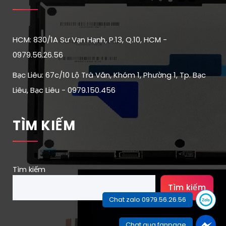
HCM: 830/1A Sư Vạn Hạnh, P.13, Q.10, HCM -
0979.56.26.56
Bạc Liêu: 67c/10 Lộ Trà Văn, Khóm 1, Phường 1, Tp. Bạc
Liêu, Bạc Liêu - 0979.150.456
TÌM KIẾM
Tìm kiếm
Tìm kiếm
Chat zalo 0979.56.26.56
Chat qua fanpage