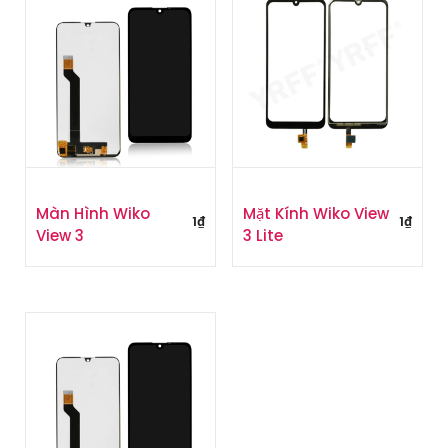
Màn Hình Wiko
Mặt Kính Wiko View
1
₫
1
₫
View 3
3 Lite