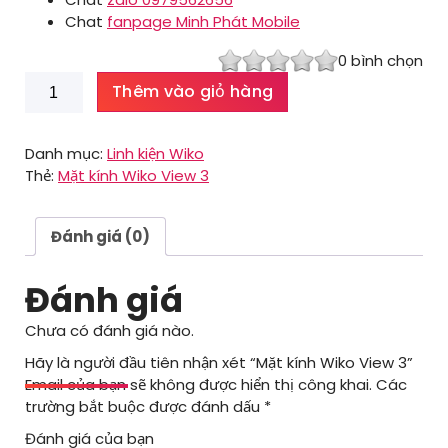
Chat
fanpage Minh Phát Mobile
0
bình chọn
Mặt
Thêm vào giỏ hàng
kính
Wiko
View
Danh mục:
Linh kiện Wiko
3
Thẻ:
Mặt kính Wiko View 3
số
lượng
Đánh giá (0)
Đánh giá
Chưa có đánh giá nào.
Hãy là người đầu tiên nhận xét “Mặt kính Wiko View 3”
Email của bạn sẽ không được hiển thị công khai.
Các
trường bắt buộc được đánh dấu
*
Đánh giá của bạn