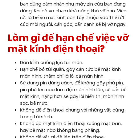
bạn dùng cảm nhận như máy zin của bạn đang
dùng. Khi có va chạm khả năng khó vỡ hơn. Việc
rớt là bể vỡ mặt kính còn tùy thuộc vào thế rớt
của mỗi người, cấn góc, cấn cạnh sẽ bị vỡ ngay.
Làm gì để hạn chế việc vỡ
mặt kính điện thoại?
Dán kính cường lực full màn.
Hạn chế bỏ túi quần, gây cấn tức bể mặt kính
màn hình, thậm chí là lỗi cả màn hình.
Sử dụng pin đúng cách, để không gây phù pin,
pin phù lên cao làm đội màn hình lên, sẽ cấn bể
mặt kính, nặng hơn sẽ gây lỗi hiển thị màn hình
sọc, bể mực.
Không để điện thoại chung với những vật cứng
trong túi sách.
Không úp mặt kính điện thoại xuống mặt bàn,
hay bề mặt nào không bằng phẳng.
Không để vật gì đè lên trên điện thoại