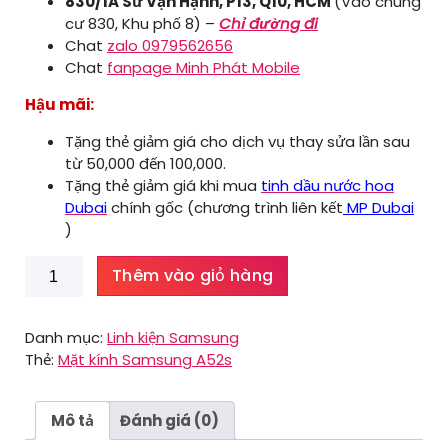
830/1A Sư Vạn Hạnh, P13, Q10, HCM
(Vào chung
cư 830, Khu phố 8) –
Chỉ đường đi
Chat
zalo 0979562656
Chat
fanpage Minh Phát Mobile
Hậu mãi:
Tặng thẻ giảm giá cho dịch vụ thay sửa lần sau
từ 50,000 đến 100,000.
Tặng thẻ giảm giá khi mua
tinh dầu nước hoa
Dubai
chính gốc (chương trình liên kết
MP Dubai
)
Mặt
Thêm vào giỏ hàng
kính
Samsung
A52s
Danh mục:
Linh kiện Samsung
số
Thẻ:
Mặt kính Samsung A52s
lượng
Mô tả
Đánh giá (0)