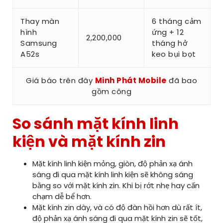
Thay màn
6 tháng cảm
hình
ứng + 12
2,200,000
Samsung
tháng hở
A52s
keo bụi bọt
Giá báo trên đây
Minh Phát Mobile
đã bao
gồm công
So sánh mặt kính linh
kiện và mặt kính zin
Mặt kính linh kiện mỏng, giòn, độ phản xạ ánh
sáng đi qua mặt kính linh kiện sẽ không sáng
bằng so với mặt kính zin. Khi bị rớt nhẹ hay cấn
chạm dễ bể hơn.
Mặt kính zin dày, và có độ đàn hồi hơn dù rất ít,
độ phản xạ ánh sáng đi qua mặt kính zin sẽ tốt,