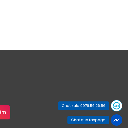
Chat zalo 0979.56.26.56
iếm
Chat qua fanpage