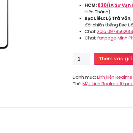
HCM:
830/1A Sư Vạn 
Hiến Thành)
Bạc Liêu: Lộ Trà Văn,
đài chiến thắng Bạc Li
Chat
zalo 097956265
Chat
fanpage Minh P
Mặt
Thêm vào giỏ
kính
Realme
7i
Danh mục:
Linh kiện Realme
số
Thẻ:
Mặt kính Realme 10 pro
lượng