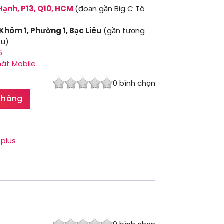
Hạnh, P13, Q10, HCM
(đoạn gần Big C Tô
 Khóm 1, Phường 1, Bạc Liêu
(gần tượng
êu)
6
hát Mobile
0
bình chọn
 hàng
 plus