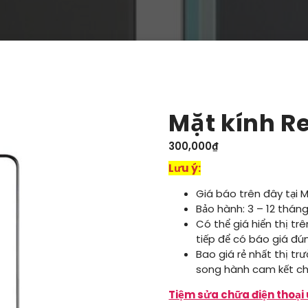
Mặt kính R
300,000
₫
Lưu ý:
Giá báo trên đây tại 
Bảo hành: 3 – 12 tháng
Có thể giá hiển thị tr
tiếp để có báo giá đú
Bao giá rẻ nhất thị tr
song hành cam kết ch
Tiệm sửa chữa điện thoại 