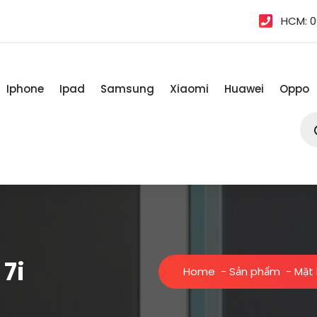
HCM: 0
Iphone
Ipad
Samsung
Xiaomi
Huawei
Oppo
Tì
kiế
sản
ph
7i
Home
-
Sản phẩm
-
Mặt 