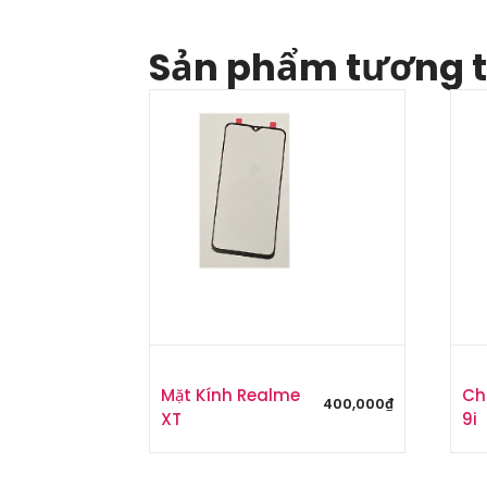
Sản phẩm tương 
Mặt Kính Realme
Ch
400,000
₫
XT
9i