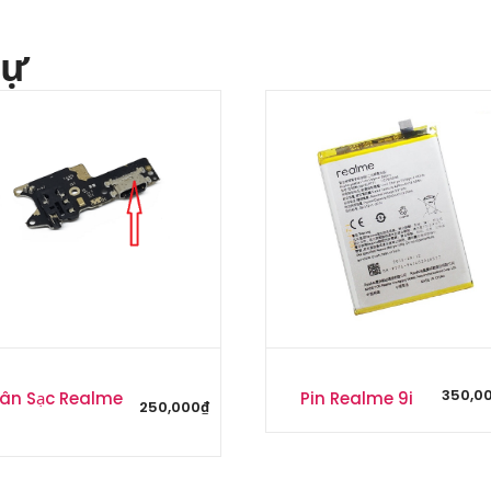
tự
350,0
ân Sạc Realme
Pin Realme 9i
250,000
₫