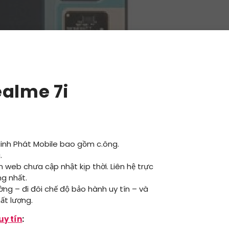
ealme 7i
Minh Phát Mobile bao gồm c.ông.
.
ên web chưa cập nhật kịp thời. Liên hệ trực
ng nhất.
ường – đi đôi chế độ bảo hành uy tín – và
ất lượng.
uy tín
: