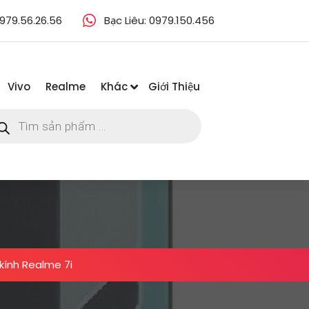
979.56.26.56
Bạc Liêu: 0979.150.456
Vivo
Realme
Khác
Giới Thiệu
m
m
ẩm
kính Realme 7i