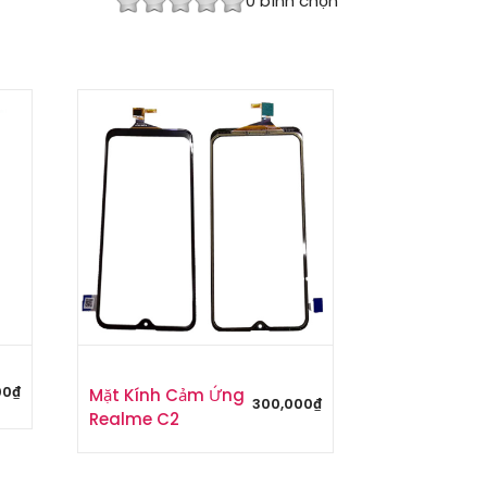
0
bình chọn
00
₫
Mặt Kính Cảm Ứng
300,000
₫
Realme C2