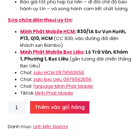
Báo giá tốt phù hợp túi tiền – đi đôi chế độ bảo
hành uy tín – và song hành cam kết chất lượng.
Sửa chữa điện thoại uy tín
:
Minh Phát Mobile HCM
: 830/1A Sư Vạn Hạnh,
P13, Q10, HCM
(CC 830, vào đường đối diện
khách sạn Bambo)
Minh Phát Mobile Bạc Liêu
: Lộ Trà Văn, Khóm
1, Phường 1, Bạc Liêu
(gần tượng đài chiến thắng
Bạc Liêu)
Chat
zalo HCM 0979562656
Chat
zalo Bạc Liêu 0979562656
Chat
fanpage Minh Phát Mobile
Tiktok
Minh Phát Mobile
Màn
Thêm vào giỏ hàng
hình
Xiaomi
Redmi
Danh mục:
Linh kiện Xiaomi
Note
9s