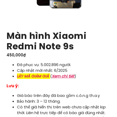
Màn hình Xiaomi
Redmi Note 9s
450,000
₫
Đã phục vụ: 5.002.896 người.
Cập nhật mới nhất: 6/2025
LẤY MÃ GIẢM GIÁ
(
Xem chi tiết
)
Lưu ý:
Giá báo trên đây đã bao gồm c.ô.n.g th.a.y
Bảo hành: 3 – 12 tháng.
Có thể giá hiển thị trên web chưa cập nhật kịp
thời. Liên hệ trực tiếp để có báo giá đúng nhất.