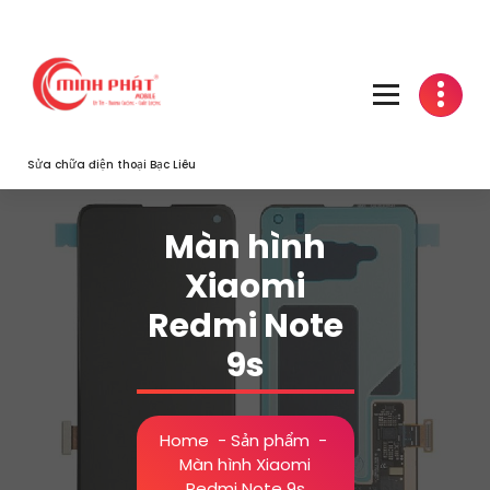
Skip
to
content
Sửa chữa điện thoại Bạc Liêu
Màn hình
Xiaomi
Redmi Note
9s
Home
-
Sản phẩm
-
Màn hình Xiaomi
Redmi Note 9s