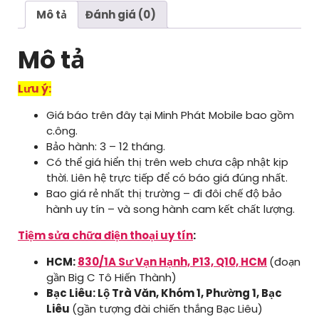
số
Mô tả
Đánh giá (0)
lượng
Mô tả
Lưu ý:
Giá báo trên đây tại Minh Phát Mobile bao gồm
c.ông.
Bảo hành: 3 – 12 tháng.
Có thể giá hiển thị trên web chưa cập nhật kịp
thời. Liên hệ trực tiếp để có báo giá đúng nhất.
Bao giá rẻ nhất thị trường – đi đôi chế độ bảo
hành uy tín – và song hành cam kết chất lượng.
Tiệm sửa chữa điện thoại uy tín
:
HCM:
830/1A Sư Vạn Hạnh, P13, Q10, HCM
(đoạn
gần Big C Tô Hiến Thành)
Bạc Liêu: Lộ Trà Văn, Khóm 1, Phường 1, Bạc
Liêu
(gần tượng đài chiến thắng Bạc Liêu)