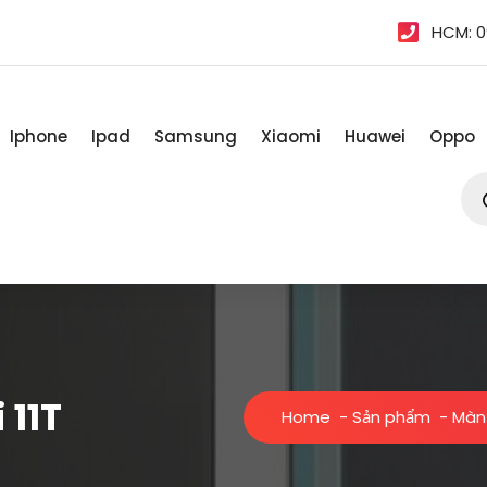
HCM: 0
Iphone
Ipad
Samsung
Xiaomi
Huawei
Oppo
Tì
kiế
sản
ph
 11T
Home
-
Sản phẩm
-
Màn 