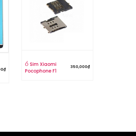
Ổ Sim Xiaomi
350,000
₫
00
₫
Pocophone F1