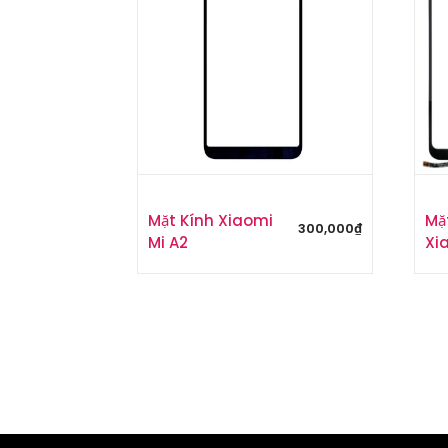
Mặt Kính Xiaomi
Mặ
300,000
₫
Mi A2
Xia