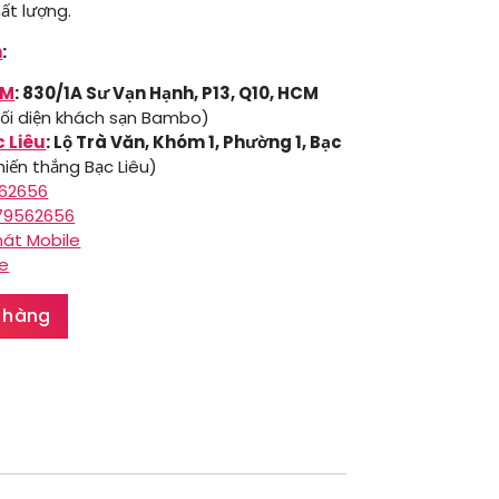
ất lượng.
n
:
CM
: 830/1A Sư Vạn Hạnh, P13, Q10, HCM
ối diện khách sạn Bambo)
c Liêu
: Lộ Trà Văn, Khóm 1, Phường 1, Bạc
iến thắng Bạc Liêu)
562656
979562656
hát Mobile
le
 hàng