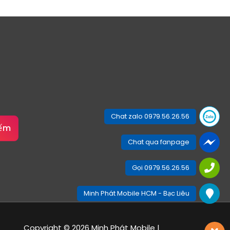
Chat zalo 0979.56.26.56
iếm
Chat qua fanpage
Gọi 0979.56.26.56
Minh Phát Mobile HCM - Bạc Liêu
Copyright © 2026 Minh Phát Mobile |