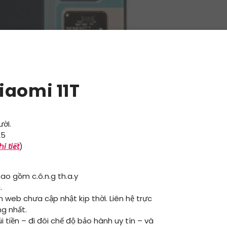
iaomi 11T
ười.
25
i tiết
)
ao gồm c.ô.n.g th.a.y
.
ên web chưa cập nhật kịp thời. Liên hệ trực
ng nhất.
i tiền – đi đôi chế độ bảo hành uy tín – và