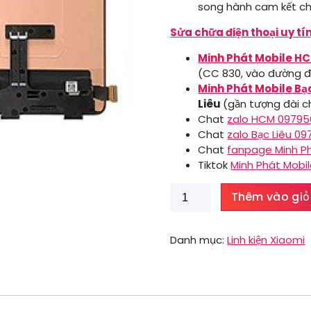
song hành cam kết ch
Sửa chữa điện thoại uy tí
Minh Phát Mobile H
(CC 830, vào đường đ
Minh Phát Mobile Bạ
Liêu
(gần tượng đài ch
Chat
zalo HCM 0979
Chat
zalo Bạc Liêu 0
Chat
fanpage Minh P
Tiktok
Minh Phát Mobi
Màn
Thêm vào giỏ
hình
Xiaomi
11T
Danh mục:
Linh kiện Xiaomi
số
lượng