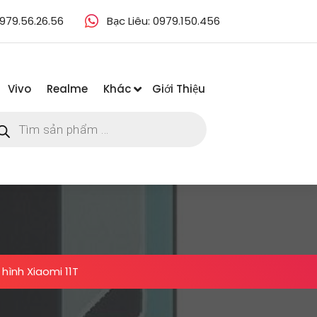
979.56.26.56
Bạc Liêu: 0979.150.456
Vivo
Realme
Khác
Giới Thiệu
m
m
ẩm
hình Xiaomi 11T