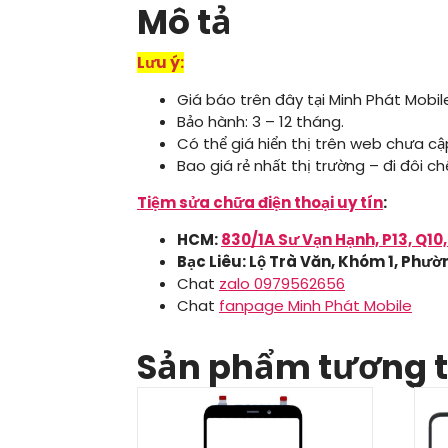
Mô tả
Lưu ý:
Giá báo trên đây tại Minh Phát Mobi
Bảo hành: 3 – 12 tháng.
Có thể giá hiển thị trên web chưa cập
Bao giá rẻ nhất thị trường – đi đôi 
Tiệm sửa chữa điện thoại uy tín
:
HCM:
830/1A Sư Vạn Hạnh, P13, Q10
Bạc Liêu: Lộ Trà Văn, Khóm 1, Phườn
Chat
zalo 0979562656
Chat
fanpage Minh Phát Mobile
Sản phẩm tương 