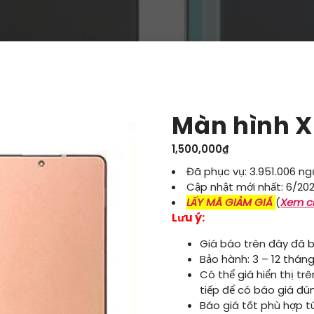
Màn hình X
1,500,000
₫
Đã phục vụ: 3.951.006 ng
Cập nhật mới nhất: 6/20
LẤY MÃ GIẢM GIÁ
(
Xem ch
Lưu ý:
Giá báo trên đây đã b
Bảo hành: 3 – 12 tháng
Có thể giá hiển thị tr
tiếp để có báo giá đú
Báo giá tốt phù hợp tú