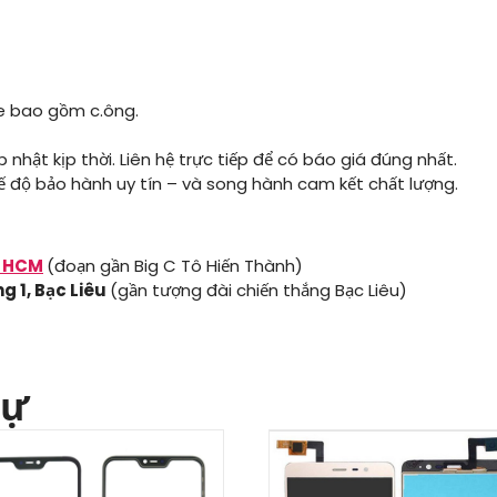
le bao gồm c.ông.
 nhật kịp thời. Liên hệ trực tiếp để có báo giá đúng nhất.
chế độ bảo hành uy tín – và song hành cam kết chất lượng.
, HCM
(đoạn gần Big C Tô Hiến Thành)
g 1, Bạc Liêu
(gần tượng đài chiến thắng Bạc Liêu)
tự