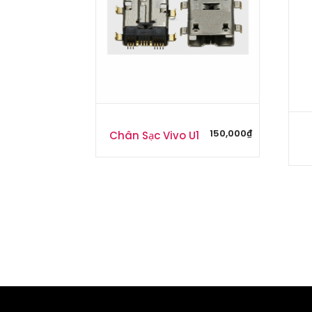
150,000
₫
Chân Sạc Vivo U1