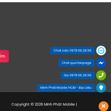
Chat zalo 0979.56.26.56
iếm
Chat qua fanpage
Gọi 0979.56.26.56
Minh Phát Mobile HCM - Bạc Liêu
Copyright © 2026 Minh Phát Mobile |