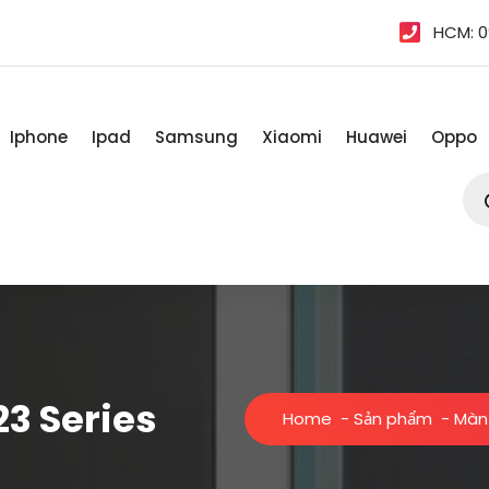
HCM: 0
Iphone
Ipad
Samsung
Xiaomi
Huawei
Oppo
Tì
kiế
sản
ph
3 Series
Home
-
Sản phẩm
-
Màn 