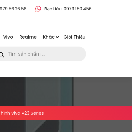
979.56.26.56
Bạc Liêu: 0979.150.456
Vivo
Realme
Khác
Giới Thiệu
m
m
ẩm
hình Vivo V23 Series