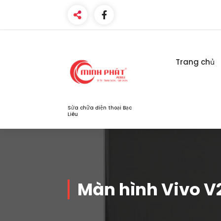
Skip
to
content
Trang chủ
Sửa chữa điện thoại Bạc
Liêu
Màn hình Vivo V2