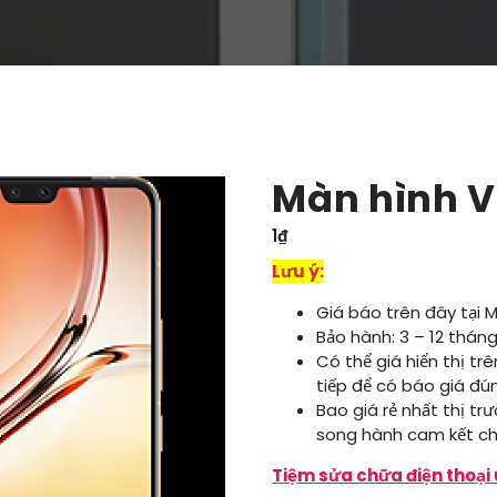
Màn hình V
1
₫
Lưu ý:
Giá báo trên đây tại 
Bảo hành: 3 – 12 tháng
Có thể giá hiển thị tr
tiếp để có báo giá đú
Bao giá rẻ nhất thị tr
song hành cam kết ch
Tiệm sửa chữa điện thoại 