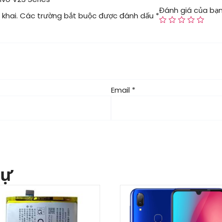
Đánh giá của bạ
khai.
Các trường bắt buộc được đánh dấu
*
Email
*
tự