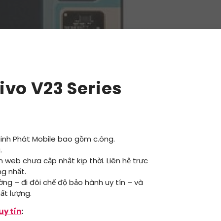
ivo V23 Series
Minh Phát Mobile bao gồm c.ông.
.
ên web chưa cập nhật kịp thời. Liên hệ trực
ng nhất.
ường – đi đôi chế độ bảo hành uy tín – và
ất lượng.
uy tín
: