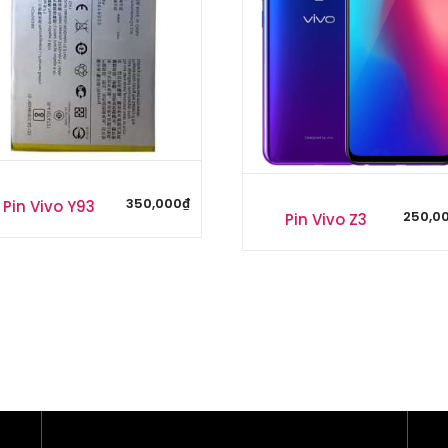
350,000
₫
Pin Vivo Y93
250,0
Pin Vivo Z3