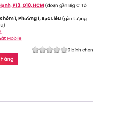
Hạnh, P13, Q10, HCM
(đoạn gần Big C Tô
 Khóm 1, Phường 1, Bạc Liêu
(gần tượng
êu)
6
hát Mobile
0
bình chọn
 hàng