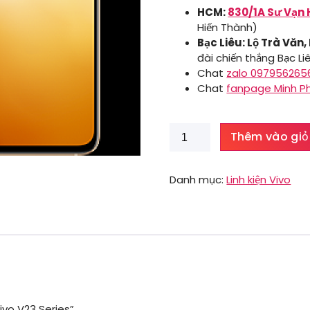
HCM:
830/1A Sư Vạn 
Hiến Thành)
Bạc Liêu: Lộ Trà Văn,
đài chiến thắng Bạc Li
Chat
zalo 097956265
Chat
fanpage Minh P
Màn
Thêm vào giỏ
hình
Vivo
V23
Danh mục:
Linh kiện Vivo
Series
số
lượng
ivo V23 Series”