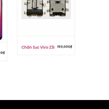
150,000
₫
Chân Sạc Vivo Z3i
00
₫