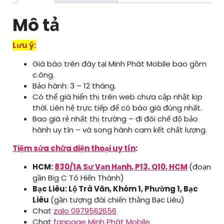
Mô tả
Lưu ý:
Giá báo trên đây tại Minh Phát Mobile bao gồm
c.ông.
Bảo hành: 3 – 12 tháng.
Có thể giá hiển thị trên web chưa cập nhật kịp
thời. Liên hệ trực tiếp để có báo giá đúng nhất.
Bao giá rẻ nhất thị trường – đi đôi chế độ bảo
hành uy tín – và song hành cam kết chất lượng.
Tiệm sửa chữa điện thoại uy tín
:
HCM:
830/1A Sư Vạn Hạnh, P13, Q10, HCM
(đoạn
gần Big C Tô Hiến Thành)
Bạc Liêu: Lộ Trà Văn, Khóm 1, Phường 1, Bạc
Liêu
(gần tượng đài chiến thắng Bạc Liêu)
Chat
zalo 0979562656
Chat
fanpage Minh Phát Mobile