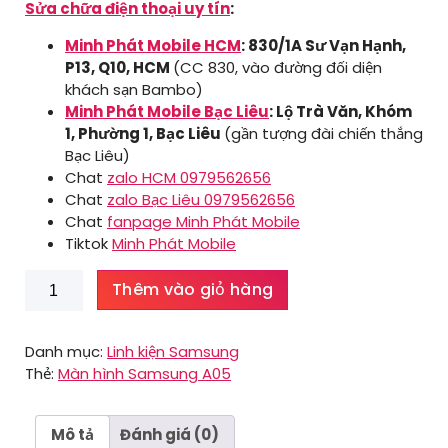
Sửa chữa điện thoại uy tín
:
Minh Phát Mobile HCM
: 830/1A Sư Vạn Hạnh,
P13, Q10, HCM
(CC 830, vào đường đối diện
khách sạn Bambo)
Minh Phát Mobile Bạc Liêu
: Lộ Trà Văn, Khóm
1, Phường 1, Bạc Liêu
(gần tượng đài chiến thắng
Bạc Liêu)
Chat
zalo HCM 0979562656
Chat
zalo Bạc Liêu 0979562656
Chat
fanpage Minh Phát Mobile
Tiktok
Minh Phát Mobile
Màn
Thêm vào giỏ hàng
hình
Samsung
A05
Danh mục:
Linh kiện Samsung
số
Thẻ:
Màn hình Samsung A05
lượng
Mô tả
Đánh giá (0)