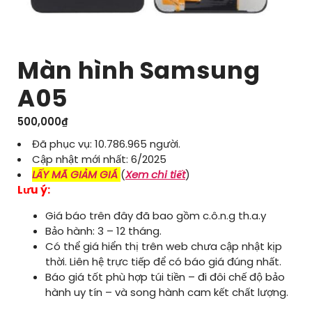
Màn hình Samsung
A05
500,000
₫
Đã phục vụ: 10.786.965 người.
Cập nhật mới nhất: 6/2025
LẤY MÃ GIẢM GIÁ
(
Xem chi tiết
)
Lưu ý:
Giá báo trên đây đã bao gồm c.ô.n.g th.a.y
Bảo hành: 3 – 12 tháng.
Có thể giá hiển thị trên web chưa cập nhật kịp
thời. Liên hệ trực tiếp để có báo giá đúng nhất.
Báo giá tốt phù hợp túi tiền – đi đôi chế độ bảo
hành uy tín – và song hành cam kết chất lượng.