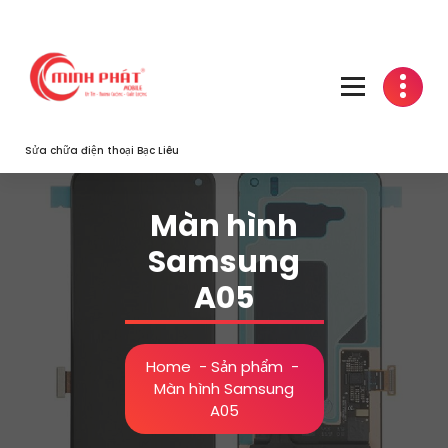
Skip
to
content
Sửa chữa điện thoại Bạc Liêu
Màn hình
Samsung
A05
Home
-
Sản phẩm
-
Màn hình Samsung
A05