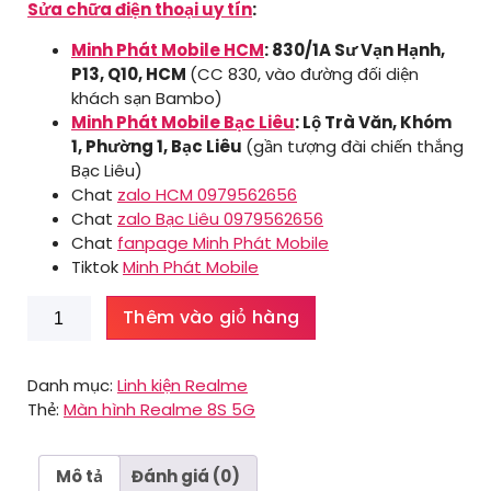
Sửa chữa điện thoại uy tín
:
Minh Phát Mobile HCM
: 830/1A Sư Vạn Hạnh,
P13, Q10, HCM
(CC 830, vào đường đối diện
khách sạn Bambo)
Minh Phát Mobile Bạc Liêu
: Lộ Trà Văn, Khóm
1, Phường 1, Bạc Liêu
(gần tượng đài chiến thắng
Bạc Liêu)
Chat
zalo HCM 0979562656
Chat
zalo Bạc Liêu 0979562656
Chat
fanpage Minh Phát Mobile
Tiktok
Minh Phát Mobile
Màn
Thêm vào giỏ hàng
hình
Realme
8S
Danh mục:
Linh kiện Realme
5G
Thẻ:
Màn hình Realme 8S 5G
số
lượng
Mô tả
Đánh giá (0)