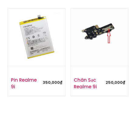
Pin Realme
Chân Sạc
350,000
₫
250,000
₫
9i
Realme 9i