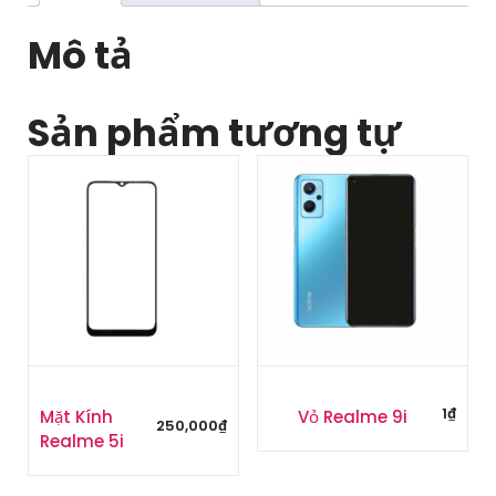
Mô tả
Sản phẩm tương tự
1
₫
Mặt Kính
Vỏ Realme 9i
250,000
₫
Realme 5i