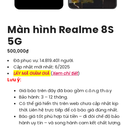
Màn hình Realme 8S
5G
500,000
₫
Đã phục vụ: 14.819.401 người.
Cập nhật mới nhất: 6/2025
LẤY MÃ GIẢM GIÁ
(
Xem chi tiết
)
Lưu ý:
Giá báo trên đây đã bao gồm c.ô.n.g th.a.y
Bảo hành: 3 – 12 tháng.
Có thể giá hiển thị trên web chưa cập nhật kịp
thời. Liên hệ trực tiếp để có báo giá đúng nhất.
Báo giá tốt phù hợp túi tiền – đi đôi chế độ bảo
hành uy tín – và song hành cam kết chất lượng.