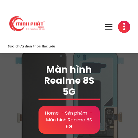
Skip
to
content
Sửa chữa điện thoại Bạc Liêu
Màn hình
Realme 8S
5G
Home
-
Sản phẩm
-
Màn hình Realme 8S
5G