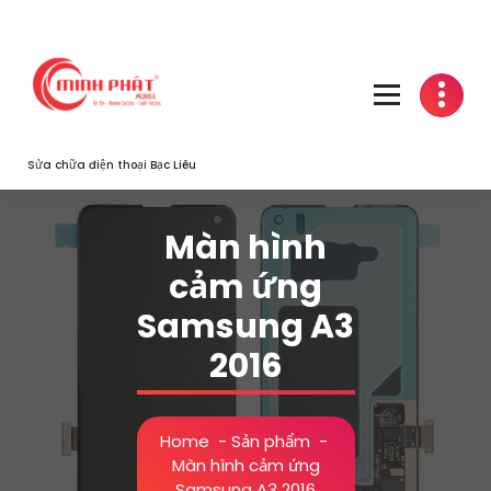
Skip
to
content
Sửa chữa điện thoại Bạc Liêu
Màn hình
cảm ứng
Samsung A3
2016
Home
-
Sản phẩm
-
Màn hình cảm ứng
Samsung A3 2016