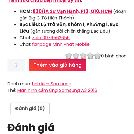
Tiệm sửa chữa điện thoại uy tín
:
HCM:
830/1A Sư Vạn Hạnh, P13, Q10, HCM
(đoạn
gần Big C Tô Hiến Thành)
Bạc Liêu: Lộ Trà Văn, Khóm 1, Phường 1, Bạc
Liêu
(gần tượng đài chiến thắng Bạc Liêu)
Chat
zalo 0979562656
Chat
fanpage Minh Phát Mobile
0
bình chọn
Màn
Thêm vào giỏ hàng
hình
cảm
ứng
Danh mục:
Linh kiện Samsung
Samsung
Thẻ:
Màn hình cảm ứng Samsung A3 2016
A3
2016
số
Đánh giá (0)
lượng
Đánh giá