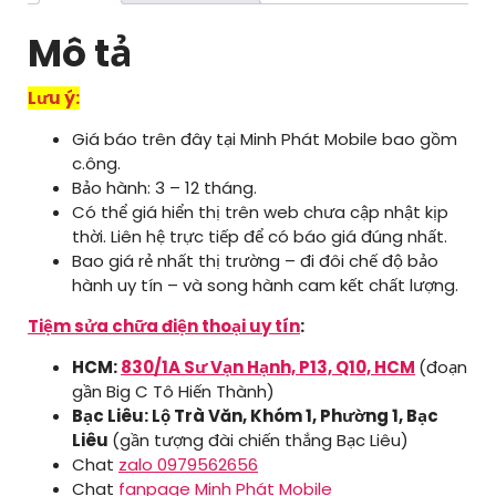
lượng
Mô tả
Lưu ý:
Giá báo trên đây tại Minh Phát Mobile bao gồm
c.ông.
Bảo hành: 3 – 12 tháng.
Có thể giá hiển thị trên web chưa cập nhật kịp
thời. Liên hệ trực tiếp để có báo giá đúng nhất.
Bao giá rẻ nhất thị trường – đi đôi chế độ bảo
hành uy tín – và song hành cam kết chất lượng.
Tiệm sửa chữa điện thoại uy tín
:
HCM:
830/1A Sư Vạn Hạnh, P13, Q10, HCM
(đoạn
gần Big C Tô Hiến Thành)
Bạc Liêu: Lộ Trà Văn, Khóm 1, Phường 1, Bạc
Liêu
(gần tượng đài chiến thắng Bạc Liêu)
Chat
zalo 0979562656
Chat
fanpage Minh Phát Mobile