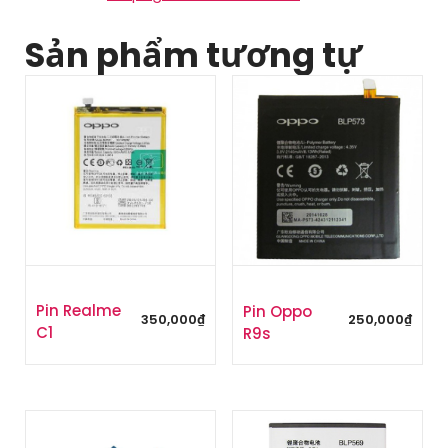
Sản phẩm tương tự
Pin Realme
Pin Oppo
350,000
₫
250,000
₫
C1
R9s