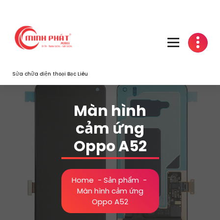
Skip
to
content
Sửa chữa điện thoại Bạc Liêu
Màn hình
cảm ứng
Oppo A52
Home
-
Sản phẩm
-
Màn hình cảm ứng
Oppo A52