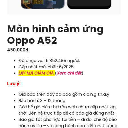
Màn hình cảm ứng
Oppo A52
450,000
₫
Đã phục vụ: 15.852.485 người.
Cập nhật mới nhất: 6/2025
LẤY MÃ GIẢM GIÁ
(
Xem chi tiết
)
Lưu ý:
Giá báo trên đây đã bao gồm c.ô.n.g th.a.y
Bảo hành: 3 – 12 tháng.
Có thể giá hiển thị trên web chưa cập nhật kịp
thời. Liên hệ trực tiếp để có báo giá đúng nhất.
Báo giá tốt phù hợp túi tiền – đi đôi chế độ bảo
hành uy tín – và song hành cam kết chất lượng.