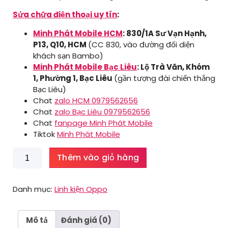
Sửa chữa điện thoại uy tín
:
Minh Phát Mobile HCM
: 830/1A Sư Vạn Hạnh,
P13, Q10, HCM
(CC 830, vào đường đối diện
khách sạn Bambo)
Minh Phát Mobile Bạc Liêu
: Lộ Trà Văn, Khóm
1, Phường 1, Bạc Liêu
(gần tượng đài chiến thắng
Bạc Liêu)
Chat
zalo HCM 0979562656
Chat
zalo Bạc Liêu 0979562656
Chat
fanpage Minh Phát Mobile
Tiktok
Minh Phát Mobile
Màn
Thêm vào giỏ hàng
hình
cảm
ứng
Danh mục:
Linh kiện Oppo
Oppo
A52
số
Mô tả
Đánh giá (0)