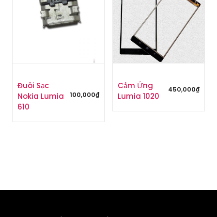
Đuôi Sạc
Cảm Ứng
450,000
₫
100,000
₫
Nokia Lumia
Lumia 1020
610