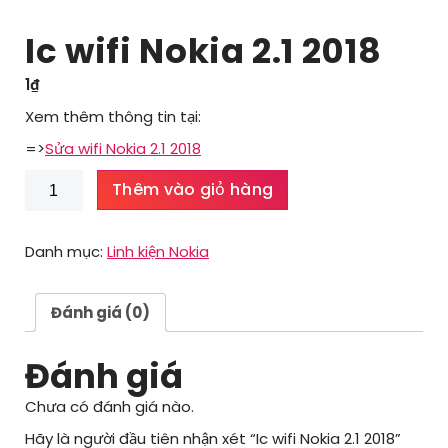
Ic wifi Nokia 2.1 2018
1
₫
Xem thêm thông tin tại:
=>
Sửa wifi Nokia 2.1 2018
Ic
Thêm vào giỏ hàng
wifi
Nokia
2.1
Danh mục:
Linh kiện Nokia
2018
số
lượng
Đánh giá (0)
Đánh giá
Chưa có đánh giá nào.
Hãy là người đầu tiên nhận xét “Ic wifi Nokia 2.1 2018”