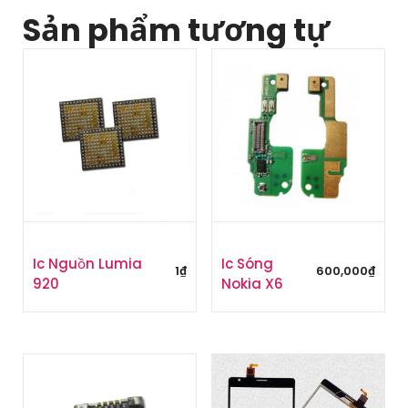
Sản phẩm tương tự
Ic Nguồn Lumia
Ic Sóng
1
₫
600,000
₫
920
Nokia X6