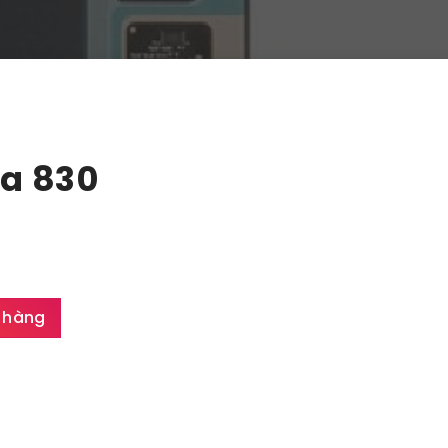
ia 830
 hàng