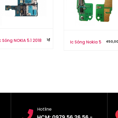
1
₫
c Sóng NOKIA 5.1 2018
450,0
Ic Sóng Nokia 5
Hotline
HCM: 0979.56.26.56 -