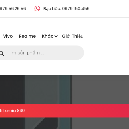
979.56.26.56
Bạc Liêu: 0979.150.456
Vivo
Realme
Khác
Giới Thiệu
m
m
ẩm
ifi Lumia 830