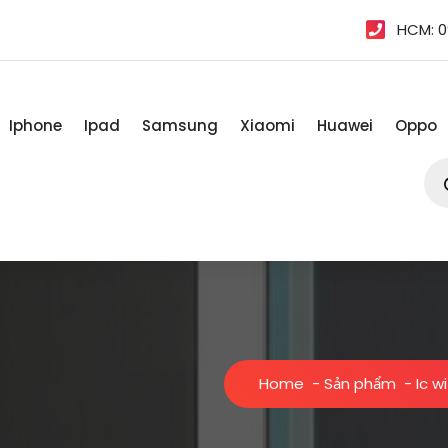
HCM: 0
Iphone
Ipad
Samsung
Xiaomi
Huawei
Oppo
Tì
kiế
sản
ph
Home
-
Sản phẩm
-
Ic w