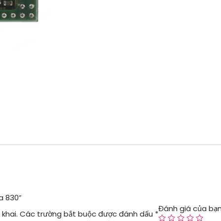
ia 830”
Đánh giá của bạ
khai.
Các trường bắt buộc được đánh dấu
*