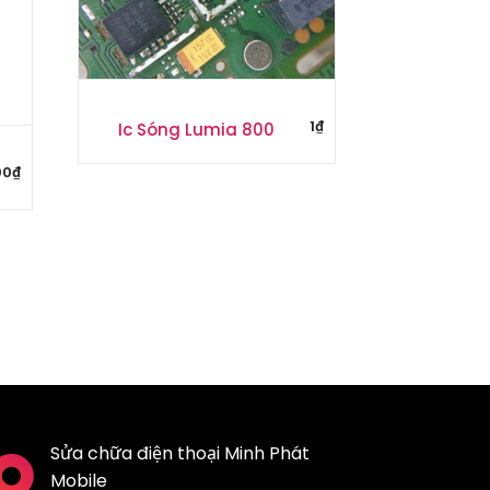
1
₫
Ic Sóng Lumia 800
00
₫
Sửa chữa điện thoại Minh Phát
Mobile