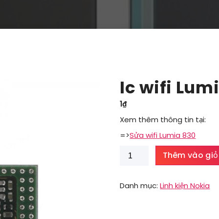
Ic wifi Lum
1
₫
Xem thêm thông tin tại:
=>
Sửa wifi Lumia 830
Ic
Thêm vào giỏ
wifi
Lumia
830
Danh mục:
Linh kiện Nokia
số
lượng