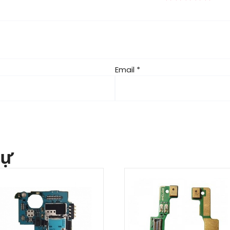
Email
*
tự