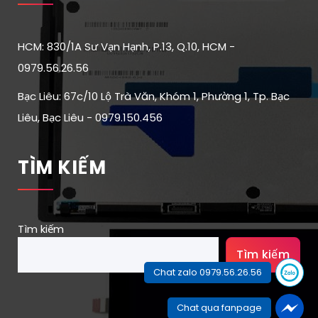
HCM: 830/1A Sư Vạn Hạnh, P.13, Q.10, HCM -
0979.56.26.56
Bạc Liêu: 67c/10 Lộ Trà Văn, Khóm 1, Phường 1, Tp. Bạc
Liêu, Bạc Liêu - 0979.150.456
TÌM KIẾM
Tìm kiếm
Tìm kiếm
Chat zalo 0979.56.26.56
Chat qua fanpage