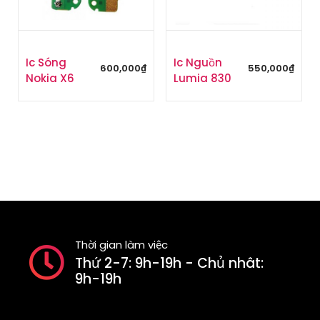
Ic Sóng
Ic Nguồn
600,000
₫
550,000
₫
Nokia X6
Lumia 830
Thời gian làm việc
Thứ 2-7: 9h-19h - Chủ nhât:
9h-19h