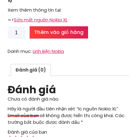
1
₫
Xem thêm thông tin tại:
=>
Sửa mất nguồn Nokia XL
Ic
Thêm vào giỏ hàng
nguồn
Nokia
XL
Danh mục:
Linh kiện Nokia
số
lượng
Đánh giá (0)
Đánh giá
Chưa có đánh giá nào.
Hãy là người đầu tiên nhận xét “Ic nguồn Nokia XL”
Email của bạn sẽ không được hiển thị công khai.
Các
trường bắt buộc được đánh dấu
*
Đánh giá của bạn