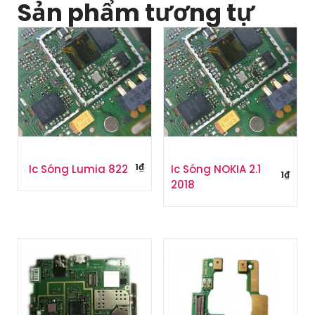
Sản phẩm tương tự
1
₫
Ic Sóng Lumia 822
Ic Sóng NOKIA 2.1
1
₫
2018