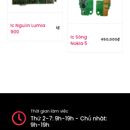
Ic Nguồn Lumia
1
₫
900
Ic Sóng
450,000
₫
Nokia 5
Thời gian làm việc
Thứ 2-7: 9h-19h - Chủ nhât:
9h-19h