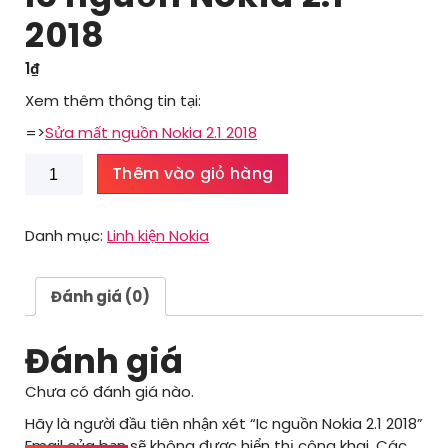
2018
1
₫
Xem thêm thông tin tại:
=>
Sửa mất nguồn Nokia 2.1 2018
Ic
Thêm vào giỏ hàng
nguồn
Nokia
2.1
Danh mục:
Linh kiện Nokia
2018
số
lượng
Đánh giá (0)
Đánh giá
Chưa có đánh giá nào.
Hãy là người đầu tiên nhận xét “Ic nguồn Nokia 2.1 2018”
Email của bạn sẽ không được hiển thị công khai.
Các