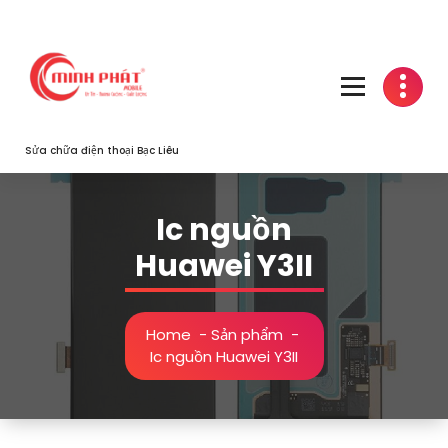
Skip
to
content
Sửa chữa điện thoại Bạc Liêu
Ic nguồn
Huawei Y3II
Home
-
Sản phẩm
-
Ic nguồn Huawei Y3II