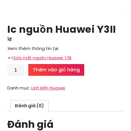
Ic nguồn Huawei Y3II
1
₫
Xem thêm thông tin tại:
=>
Sửa mất nguồn Huawei Y3II
Ic
Thêm vào giỏ hàng
nguồn
Huawei
Y3II
Danh mục:
Linh kiện Huawei
số
lượng
Đánh giá (0)
Đánh giá