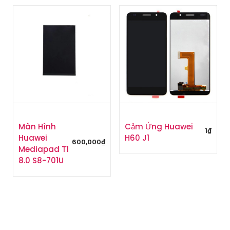
Màn Hình
Cảm Ứng Huawei
1
₫
Huawei
H60 J1
600,000
₫
Mediapad T1
8.0 S8-701U