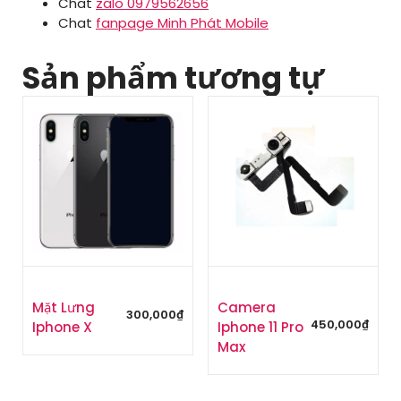
Chat
zalo 0979562656
Chat
fanpage Minh Phát Mobile
Sản phẩm tương tự
Mặt Lưng
Camera
300,000
₫
450,000
₫
Iphone X
Iphone 11 Pro
Max