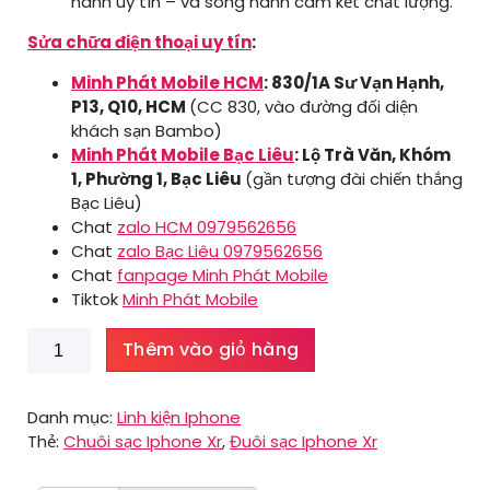
hành uy tín – và song hành cam kết chất lượng.
Sửa chữa điện thoại uy tín
:
Minh Phát Mobile HCM
: 830/1A Sư Vạn Hạnh,
P13, Q10, HCM
(CC 830, vào đường đối diện
khách sạn Bambo)
Minh Phát Mobile Bạc Liêu
: Lộ Trà Văn, Khóm
1, Phường 1, Bạc Liêu
(gần tượng đài chiến thắng
Bạc Liêu)
Chat
zalo HCM 0979562656
Chat
zalo Bạc Liêu 0979562656
Chat
fanpage Minh Phát Mobile
Tiktok
Minh Phát Mobile
Đuôi
Thêm vào giỏ hàng
sạc
Iphone
Xr
Danh mục:
Linh kiện Iphone
số
Thẻ:
Chuôi sạc Iphone Xr
,
Đuôi sạc Iphone Xr
lượng