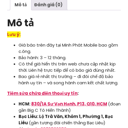
Mô tả
Đánh giá (0)
Mô tả
Lưu ý:
Giá báo trên đây tại Minh Phát Mobile bao gồm
c.ông.
Bảo hành: 3 – 12 tháng.
Có thể giá hiển thị trên web chưa cập nhật kịp
thời. Liên hệ trực tiếp để có báo giá đúng nhất.
Bao giá rẻ nhất thị trường – đi đôi chế độ bảo
hành uy tín – và song hành cam kết chất lượng.
Tiệm sửa chữa điện thoại uy tín
:
HCM:
830/1A Sư Vạn Hạnh, P13, Q10, HCM
(đoạn
gần Big C Tô Hiến Thành)
Bạc Liêu: Lộ Trà Văn, Khóm 1, Phường 1, Bạc
Liêu
(gần tượng đài chiến thắng Bạc Liêu)